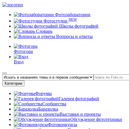
Фотолаборатории
NEW
Фотостудии
Школы фотографий
Словарь
Вопросы и ответы
Фотогора
Вход
Категории
Форумы
Галерея фотографий
Сообщества
Барахолка
Выставки и проекты
Обсуждение фототехники
Фотоконкурсы