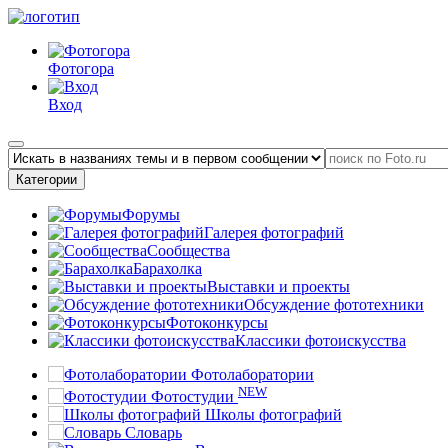
Фотогора
Вход
Категории
Форумы
Галерея фотографий
Сообщества
Барахолка
Выставки и проекты
Обсуждение фототехники
Фотоконкурсы
Классики фотоискусства
Фотолаборатории
NEW
Фотостудии
Школы фотографий
Словарь