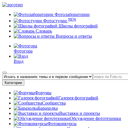
Фотолаборатории
NEW
Фотостудии
Школы фотографий
Словарь
Вопросы и ответы
Фотогора
Вход
Категории
Форумы
Галерея фотографий
Сообщества
Барахолка
Выставки и проекты
Обсуждение фототехники
Фотоконкурсы