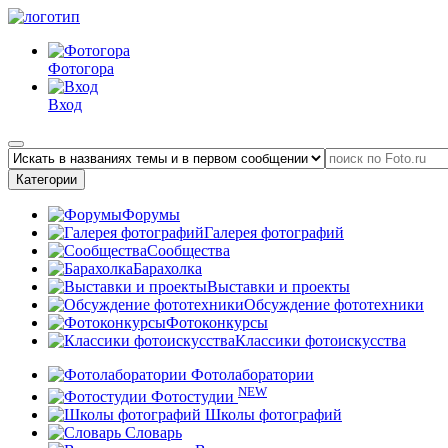
Фотогора
Вход
Категории
Форумы
Галерея фотографий
Сообщества
Барахолка
Выставки и проекты
Обсуждение фототехники
Фотоконкурсы
Классики фотоискусства
Фотолаборатории
NEW
Фотостудии
Школы фотографий
Словарь