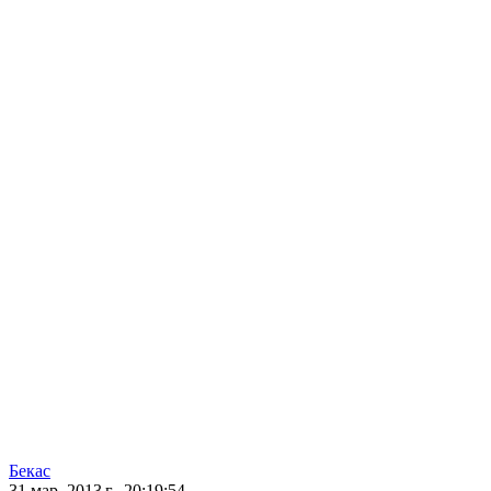
Бекас
31 мар. 2013 г., 20:19:54