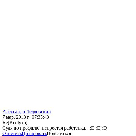
Александр Ледковский
7 мар. 2013 г., 07:35:43
Re[Kentyxa]:
Судя по профилю, непростая работёнка... :D :D :D
Ответить
Цитировать
Поделиться