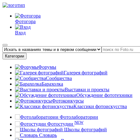
Фотогора
Вход
Категории
Форумы
Галерея фотографий
Сообщества
Барахолка
Выставки и проекты
Обсуждение фототехники
Фотоконкурсы
Классики фотоискусства
Фотолаборатории
NEW
Фотостудии
Школы фотографий
Словарь