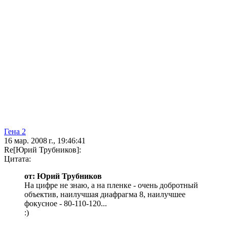
Гена 2
16 мар. 2008 г., 19:46:41
Re[Юрий Трубников]:
Цитата:
от: Юрий Трубников
На цифре не знаю, а на пленке - очень добротный
объектив, наилучшая диафрагма 8, наилучшее
фокусное - 80-110-120...
:)