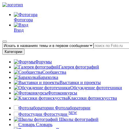
Фотогора
Вход
Категории
Форумы
Галерея фотографий
Сообщества
Барахолка
Выставки и проекты
Обсуждение фототехники
Фотоконкурсы
Классики фотоискусства
Фотолаборатории
NEW
Фотостудии
Школы фотографий
Словарь