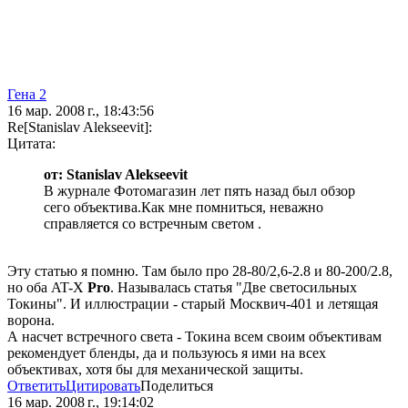
Гена 2
16 мар. 2008 г., 18:43:56
Re[Stanislav Alekseevit]:
Цитата:
от: Stanislav Alekseevit
В журнале Фотомагазин лет пять назад был обзор
сего объектива.Как мне помниться, неважно
справляется со встречным светом .
Эту статью я помню. Там было про 28-80/2,6-2.8 и 80-200/2.8,
но оба AT-X
Pro
. Называлась статья "Две светосильных
Токины". И иллюстрации - старый Москвич-401 и летящая
ворона.
А насчет встречного света - Токина всем своим объективам
рекомендует бленды, да и пользуюсь я ими на всех
объективах, хотя бы для механической защиты.
Ответить
Цитировать
Поделиться
16 мар. 2008 г., 19:14:02