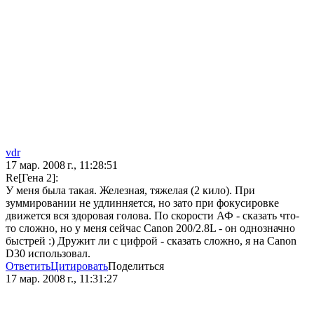
vdr
17 мар. 2008 г., 11:28:51
Re[Гена 2]:
У меня была такая. Железная, тяжелая (2 кило). При
зуммировании не удлинняется, но зато при фокусировке
движется вся здоровая голова. По скорости АФ - сказать что-
то сложно, но у меня сейчас Canon 200/2.8L - он однозначно
быстрей :) Дружит ли с цифрой - сказать сложно, я на Canon
D30 использовал.
Ответить
Цитировать
Поделиться
17 мар. 2008 г., 11:31:27