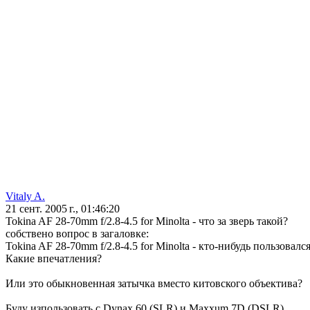
Vitaly A.
21 сент. 2005 г., 01:46:20
Tokina AF 28-70mm f/2.8-4.5 for Minolta - что за зверь такой?
собствено вопрос в загаловке:
Tokina AF 28-70mm f/2.8-4.5 for Minolta - кто-нибудь пользова
Какие впечатления?
Или это обыкновенная затычка вместо китовского объектива?
Буду изпользовать с Dynax 60 (SLR) и Maxxum 7D (DSLR)