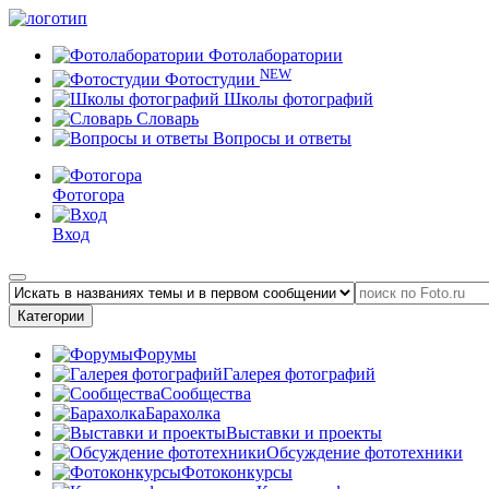
Фотолаборатории
NEW
Фотостудии
Школы фотографий
Словарь
Вопросы и ответы
Фотогора
Вход
Категории
Форумы
Галерея фотографий
Сообщества
Барахолка
Выставки и проекты
Обсуждение фототехники
Фотоконкурсы