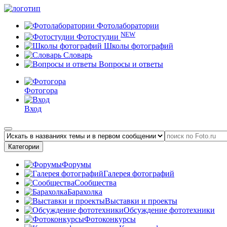
Фотолаборатории
NEW
Фотостудии
Школы фотографий
Словарь
Вопросы и ответы
Фотогора
Вход
Категории
Форумы
Галерея фотографий
Сообщества
Барахолка
Выставки и проекты
Обсуждение фототехники
Фотоконкурсы