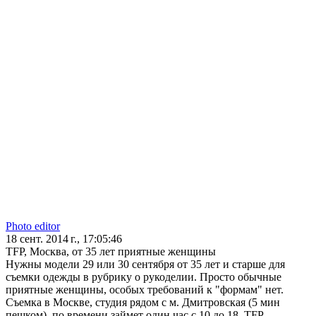
Photo editor
18 сент. 2014 г., 17:05:46
TFP, Москва, от 35 лет приятные женщины
Нужны модели 29 или 30 сентября от 35 лет и старше для
съемки одежды в рубрику о рукоделии. Просто обычные
приятные женщины, особых требований к "формам" нет.
Съемка в Москве, студия рядом с м. Дмитровская (5 мин
пешком), по времени займет один час с 10 до 18. TFP,