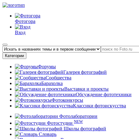
Фотогора
Вход
Категории
Форумы
Галерея фотографий
Сообщества
Барахолка
Выставки и проекты
Обсуждение фототехники
Фотоконкурсы
Классики фотоискусства
Фотолаборатории
NEW
Фотостудии
Школы фотографий
Словарь