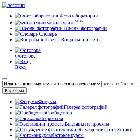
Фотолаборатории
NEW
Фотостудии
Школы фотографий
Словарь
Вопросы и ответы
Фотогора
Вход
Категории
Форумы
Галерея фотографий
Сообщества
Барахолка
Выставки и проекты
Обсуждение фототехники
Фотоконкурсы