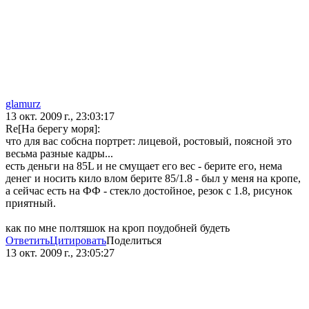
glamurz
13 окт. 2009 г., 23:03:17
Re[На берегу моря]:
что для вас собсна портрет: лицевой, ростовый, поясной это
весьма разные кадры...
есть деньги на 85L и не смущает его вес - берите его, нема
денег и носить кило влом берите 85/1.8 - был у меня на кропе,
а сейчас есть на ФФ - стекло достойное, резок с 1.8, рисунок
приятный.
как по мне полтяшок на кроп поудобней будеть
Ответить
Цитировать
Поделиться
13 окт. 2009 г., 23:05:27