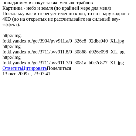
попаданием в фокус также меньше траблов
Картинка - небо и земля (по крайней мере для меня)
Поскольку вас интересует именно кроп, то вот пару кадров с
40D (но на открытых не рассчитывайте на сильный вау-
эффект):
http://img-
fotki.yandex.ru/get/3904/pvv911.a/0_326e8_92dba040_XL.jpg
http://img-
fotki.yandex.ru/get/3711/pvv911.8/0_30868_d926e098_XL.jpg
http://img-
fotki.yandex.ru/get/3711/pvv911.7/0_3081a_b0e7c877_XL.jpg
Ответить
Цитировать
Поделиться
13 окт. 2009 г., 23:07:41