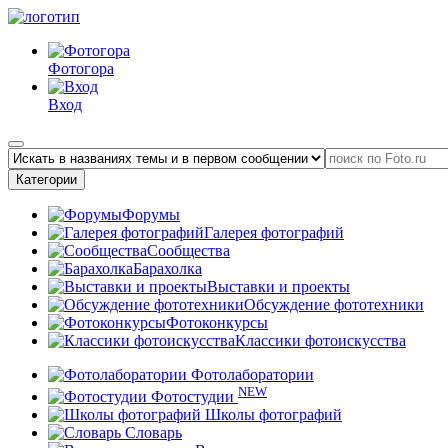
Фотогора
Вход
Категории
Форумы
Галерея фотографий
Сообщества
Барахолка
Выставки и проекты
Обсуждение фототехники
Фотоконкурсы
Классики фотоискусства
Фотолаборатории
NEW
Фотостудии
Школы фотографий
Словарь