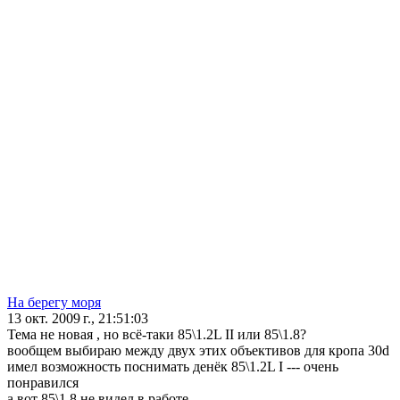
На берегу моря
13 окт. 2009 г., 21:51:03
Тема не новая , но всё-таки 85\1.2L II или 85\1.8?
вообщем выбираю между двух этих объективов для кропа 30d
имел возможность поснимать денёк 85\1.2L I --- очень
понравился
а вот 85\1.8 не видел в работе