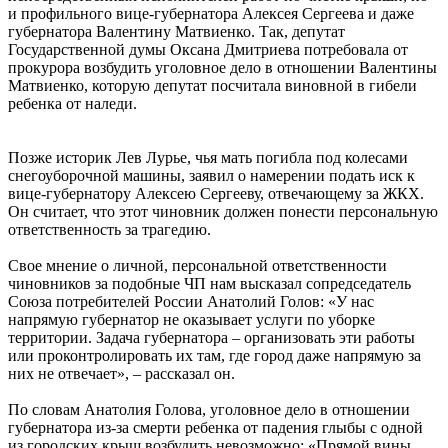
и профильного вице-губернатора Алексея Сергеева и даже
губернатора Валентину Матвиенко. Так, депутат
Государственной думы Оксана Дмитриева потребовала от
прокурора возбудить уголовное дело в отношении Валентины
Матвиенко, которую депутат посчитала виновной в гибели
ребенка от наледи.
Позже историк Лев Лурье, чья мать погибла под колесами
снегоуборочной машины, заявил о намерении подать иск к
вице-губернатору Алексею Сергееву, отвечающему за ЖКХ.
Он считает, что этот чиновник должен понести персональную
ответственность за трагедию.
Свое мнение о личной, персональной ответственности
чиновников за подобные ЧП нам высказал сопредседатель
Союза потребителей России Анатолий Голов: «У нас
напрямую губернатор не оказывает услуги по уборке
территории. Задача губернатора – организовать эти работы
или проконтролировать их там, где город даже напрямую за
них не отвечает», – рассказал он.
По словам Анатолия Голова, уголовное дело в отношении
губернатора из-за смерти ребенка от падения глыбы с одной
из городских крыш возбудить невозможно: «Прямой вины