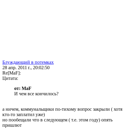
Блуждающий в потемках
28 апр. 2011 г., 20:02:50
Re[MaF]:
Цитата:
от: MaF
И чем все кончилось?
а ничем, коммунальщики по-тихому вопрос закрыли ( хотя
кто-то заплатил уже)
но пообещали что в следующем ( т.е. этом году) опять
пришлют