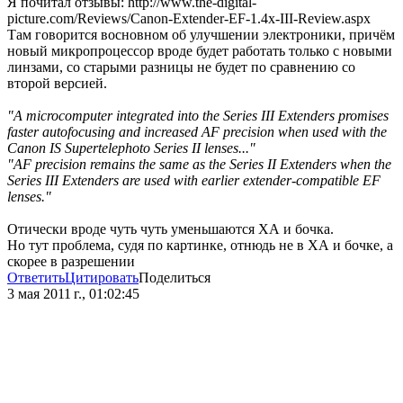
Я почитал отзывы: http://www.the-digital-
picture.com/Reviews/Canon-Extender-EF-1.4x-III-Review.aspx
Там говорится восновном об улучшении электроники, причём
новый микропроцессор вроде будет работать только с новыми
линзами, со старыми разницы не будет по сравнению со
второй версией.
"A microcomputer integrated into the Series III Extenders promises
faster autofocusing and increased AF precision when used with the
Canon IS Supertelephoto Series II lenses..."
"AF precision remains the same as the Series II Extenders when the
Series III Extenders are used with earlier extender-compatible EF
lenses."
Отически вроде чуть чуть уменьшаются ХА и бочка.
Но тут проблема, судя по картинке, отнюдь не в ХА и бочке, а
скорее в разрешении
Ответить
Цитировать
Поделиться
3 мая 2011 г., 01:02:45