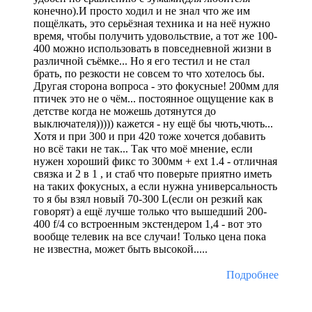
конечно).И просто ходил и не знал что же им
пощёлкать, это серьёзная техника и на неё нужно
время, чтобы получить удовольствие, а тот же 100-
400 можно использовать в повседневной жизни в
различной съёмке... Но я его тестил и не стал
брать, по резкости не совсем то что хотелось бы.
Другая сторона вопроса - это фокусные! 200мм для
птичек это не о чём... постоянное ощущение как в
детстве когда не можешь дотянутся до
выключателя))))) кажется - ну ещё бы чють,чють...
Хотя и при 300 и при 420 тоже хочется добавить
но всё таки не так... Так что моё мнение, если
нужен хороший фикс то 300мм + ext 1.4 - отличная
связка и 2 в 1 , и стаб что поверьте приятно иметь
на таких фокусных, а если нужна универсальность
то я бы взял новый 70-300 L(если он резкий как
говорят) а ещё лучше только что вышедший 200-
400 f/4 со встроенным экстендером 1,4 - вот это
вообще телевик на все случаи! Только цена пока
не известна, может быть высокой.....
Подробнее