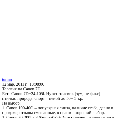
turinn
12 мар. 2011 г., 13:08:06
Телевик на Canon 7D.
Есть Canon 7D+24-105l. Нужен телевик (зум, не фикс) –
птички, природа, спорт – ценой до 50+-5 т.р.
На выбор:
1. Canon 100-400l – популярная линза, наличие стаба, давно в
продаже, отзывы смешанные, в целом – хороший выбор.
2. Canon 70-200l 2.8 (без стаба) + 2x экстендер – видел тесты в