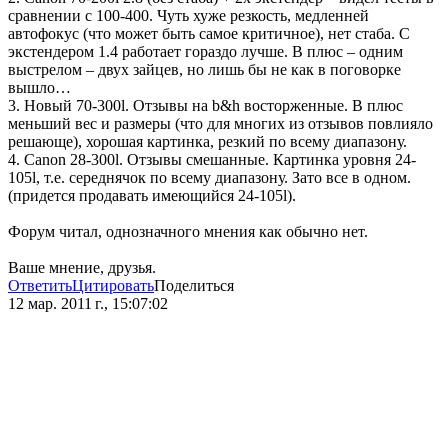
сравнении с 100-400. Чуть хуже резкость, медленней
автофокус (что может быть самое критичное), нет стаба. С
экстендером 1.4 работает гораздо лучше. В плюс – одним
выстрелом – двух зайцев, но лишь бы не как в поговорке
вышло…
3. Новый 70-300l. Отзывы на b&h восторженные. В плюс
меньший вес и размеры (что для многих из отзывов повлияло
решающе), хорошая картинка, резкий по всему диапазону.
4. Canon 28-300l. Отзывы смешанные. Картинка уровня 24-
105l, т.е. середнячок по всему диапазону. Зато все в одном.
(придется продавать имеющийся 24-105l).
Форум читал, однозначного мнения как обычно нет.
Ваше мнение, друзья.
Ответить
Цитировать
Поделиться
12 мар. 2011 г., 15:07:02