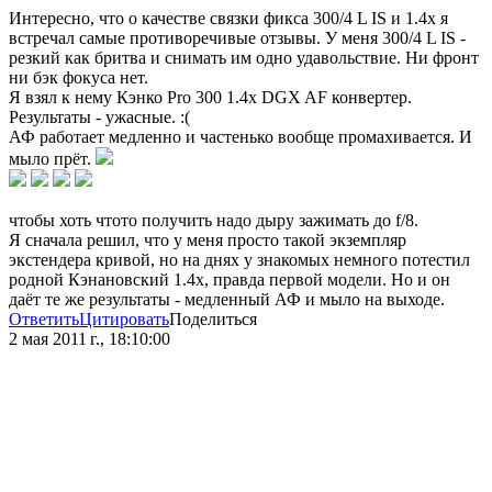
Интересно, что о качестве связки фиксa 300/4 L IS и 1.4x я
встречал самые противоречивые отзывы. У меня 300/4 L IS -
резкий как бритва и снимать им одно удавольствие. Ни фронт
ни бэк фокуса нет.
Я взял к нему Кэнко Pro 300 1.4х DGX AF конвертер.
Результаты - ужасные. :(
АФ работает медленно и частенько вообще промахивается. И
мыло прёт.
чтобы хоть чтото получить надо дыру зажимать до f/8.
Я сначала решил, что у меня просто такой экземпляр
экстендера кривой, но на днях у знакомых немного потестил
родной Кэнановский 1.4х, правда первой модели. Но и он
даёт те же результаты - медленный АФ и мыло на выходе.
Ответить
Цитировать
Поделиться
2 мая 2011 г., 18:10:00