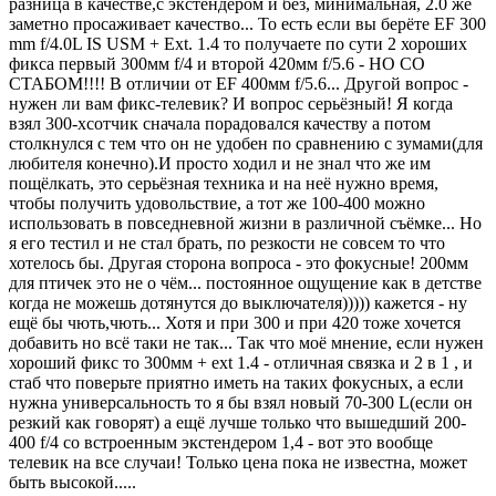
разница в качестве,с экстендером и без, минимальная, 2.0 же
заметно просаживает качество... То есть если вы берёте EF 300
mm f/4.0L IS USM + Ext. 1.4 то получаете по сути 2 хороших
фикса первый 300мм f/4 и второй 420мм f/5.6 - НО СО
СТАБОМ!!!! В отличии от EF 400мм f/5.6... Другой вопрос -
нужен ли вам фикс-телевик? И вопрос серьёзный! Я когда
взял 300-хсотчик сначала порадовался качеству а потом
столкнулся с тем что он не удобен по сравнению с зумами(для
любителя конечно).И просто ходил и не знал что же им
пощёлкать, это серьёзная техника и на неё нужно время,
чтобы получить удовольствие, а тот же 100-400 можно
использовать в повседневной жизни в различной съёмке... Но
я его тестил и не стал брать, по резкости не совсем то что
хотелось бы. Другая сторона вопроса - это фокусные! 200мм
для птичек это не о чём... постоянное ощущение как в детстве
когда не можешь дотянутся до выключателя))))) кажется - ну
ещё бы чють,чють... Хотя и при 300 и при 420 тоже хочется
добавить но всё таки не так... Так что моё мнение, если нужен
хороший фикс то 300мм + ext 1.4 - отличная связка и 2 в 1 , и
стаб что поверьте приятно иметь на таких фокусных, а если
нужна универсальность то я бы взял новый 70-300 L(если он
резкий как говорят) а ещё лучше только что вышедший 200-
400 f/4 со встроенным экстендером 1,4 - вот это вообще
телевик на все случаи! Только цена пока не известна, может
быть высокой.....