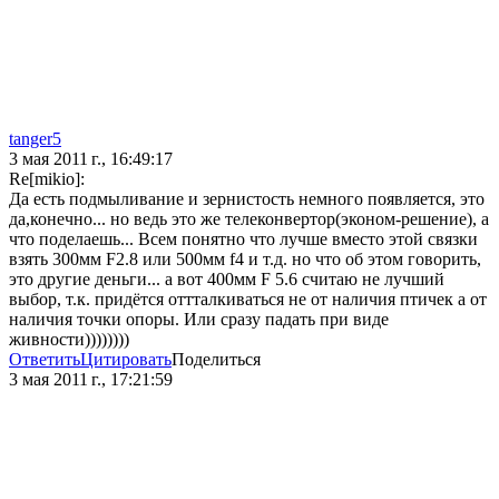
tanger5
3 мая 2011 г., 16:49:17
Re[mikio]:
Да есть подмыливание и зернистость немного появляется, это
да,конечно... но ведь это же телеконвертор(эконом-решение), а
что поделаешь... Всем понятно что лучше вместо этой связки
взять 300мм F2.8 или 500мм f4 и т.д. но что об этом говорить,
это другие деньги... а вот 400мм F 5.6 считаю не лучший
выбор, т.к. придётся оттталкиваться не от наличия птичек а от
наличия точки опоры. Или сразу падать при виде
живности))))))))
Ответить
Цитировать
Поделиться
3 мая 2011 г., 17:21:59