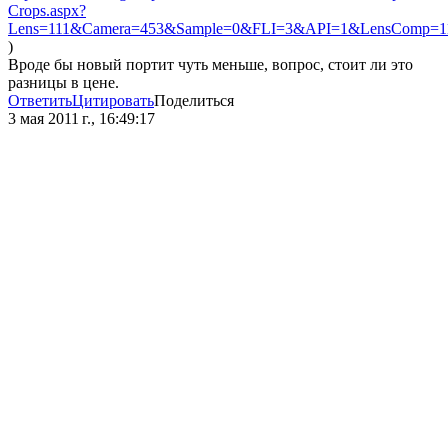
Crops.aspx?
Lens=111&Camera=453&Sample=0&FLI=3&API=1&LensComp=
)
Вроде бы новый портит чуть меньше, вопрос, стоит ли это
разницы в цене.
Ответить
Цитировать
Поделиться
3 мая 2011 г., 16:49:17