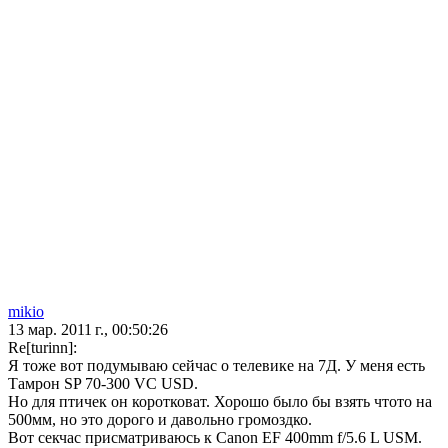
mikio
13 мар. 2011 г., 00:50:26
Re[turinn]:
Я тоже вот подумываю сейчас о телевике на 7Д. У меня есть
Тамрон SP 70-300 VC USD.
Но для птичек он коротковат. Хорошо было бы взять чтото на
500мм, но это дорого и давольно громоздко.
Вот секчас присматриваюсь к Canon EF 400mm f/5.6 L USM.