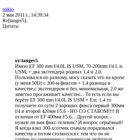
mikio
2 мая 2011 г., 14:39:34
Re[tanger5]:
Цитата:
от:tanger5
Имею EF 300 mm f/4.0L IS USM, 70-200mm f/4 L is
USM, + два экстендера родных 1,4 и 2,0.
Пользовался по разному, могу сказать что на кропе
(у меня 50D) с 300-м фиксом + 1.4 разница в
качестве,с экстендером и без, минимальная, 2.0 же
заметно просаживает качество... То есть если вы
берёте EF 300 mm f/4.0L IS USM + Ext. 1.4 то
получаете по сути 2 хороших фикса первый 300мм
f/4 и второй 420мм f/5.6 - НО СО СТАБОМ!!!! В
отличии от EF 400мм f/5.6... Другой вопрос -
нужен ли вам фикс-телевик? И вопрос серьёзный!
Я когда взял 300-хсотчик сначала порадовался
качеству а потом столкнулся с тем что он не
удобен по сравнению с зумами(для любителя