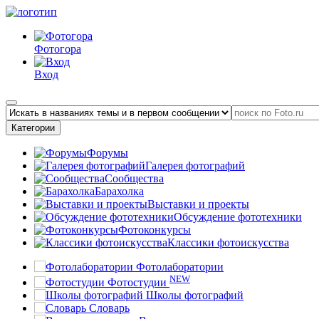
Фотогора
Вход
Категории
Форумы
Галерея фотографий
Сообщества
Барахолка
Выставки и проекты
Обсуждение фототехники
Фотоконкурсы
Классики фотоискусства
Фотолаборатории
NEW
Фотостудии
Школы фотографий
Словарь