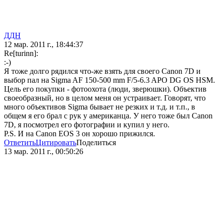
ДДН
12 мар. 2011 г., 18:44:37
Re[turinn]:
:-)
Я тоже долго рядился что-же взять для своего Canon 7D и
выбор пал на Sigma AF 150-500 mm F/5-6.3 APO DG OS HSM.
Цель его покупки - фотоохота (люди, зверюшки). Объектив
своеобразный, но в целом меня он устраивает. Говорят, что
много объективов Sigma бывает не резких и т.д. и т.п., в
общем я его брал с рук у американца. У него тоже был Canon
7D, я посмотрел его фотографии и купил у него.
P.S. И на Canon EOS 3 он хорошо прижился.
Ответить
Цитировать
Поделиться
13 мар. 2011 г., 00:50:26