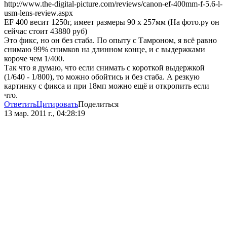
http://www.the-digital-picture.com/reviews/canon-ef-400mm-f-5.6-l-
usm-lens-review.aspx
EF 400 весит 1250г, имеет размеры 90 х 257мм (На фото.ру он
сейчас стоит 43880 руб)
Это фикс, но он без стаба. По опыту с Тамроном, я всё равно
снимаю 99% снимков на длинном конце, и с выдержками
короче чем 1/400.
Так что я думаю, что если снимать с короткой выдержкой
(1/640 - 1/800), то можно обойтись и без стаба. А резкую
картинку с фикса и при 18мп можно ещё и откропить если
что.
Ответить
Цитировать
Поделиться
13 мар. 2011 г., 04:28:19