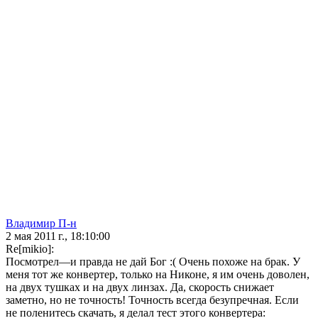
Владимир П-н
2 мая 2011 г., 18:10:00
Re[mikio]:
Посмотрел—и правда не дай Бог :( Очень похоже на брак. У
меня тот же конвертер, только на Никоне, я им очень доволен,
на двух тушках и на двух линзах. Да, скорость снижает
заметно, но не точность! Точность всегда безупречная. Если
не поленитесь скачать, я делал тест этого конвертера: