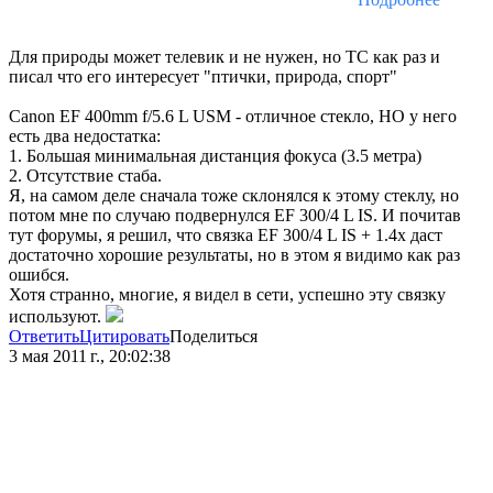
Для природы может телевик и не нужен, но ТС как раз и
писал что его интересует "птички, природа, спорт"
Canon EF 400mm f/5.6 L USM - отличное стекло, НО у него
есть два недостатка:
1. Большая минимальная дистанция фокуса (3.5 метра)
2. Отсутствие стаба.
Я, на самом деле сначала тоже склонялся к этому стеклу, но
потом мне по случаю подвернулся EF 300/4 L IS. И почитав
тут форумы, я решил, что связка EF 300/4 L IS + 1.4х даст
достаточно хорошие результаты, но в этом я видимо как раз
ошибся.
Хотя странно, многие, я видел в сети, успешно эту связку
используют.
Ответить
Цитировать
Поделиться
3 мая 2011 г., 20:02:38