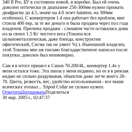
340 II Pro, БУ в состоянии новой, в коробке. Был ей очень
доволен оптически (в диапазоне 250-300мм нужно прижать
диафрагму до 4.5, иначе на 4.0 лезет halation, на 300мм
особенно). С конвертером 1.4 она работает без проблем, мне
стоила 400 евр, за те же деньги и была продана через пол года
владения. Причина продажи - слишком часто оставалась дома
из-за своих 1.5 Кг чистого веса (Токина вся
цельнометаллическая, даже бленда, конструктив
офигический, Сигма так не умеет %) ). Нынешний владелец
этой Токины мне аж письмо благодарственное написал после
покупки, доволен был неимоверно.
Сам я в итоге пришел к Canon 70-200/4L, конвертер 1.4х у
меня остался тоже. Эта линза у меня недавно, но ее я в рюкзак
кидаю не сильно раздумывая, объектив даже легче моего 28-
70. Цвета, резкость, вес, удобство использования - все выше
всяческих похвал... Tripod Collar не сильно нужен.
Ответить
Цитировать
Поделиться
30 мар. 2005 г., 02:47:37