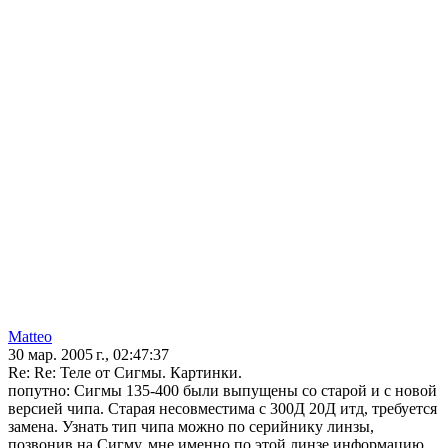
Matteo
30 мар. 2005 г., 02:47:37
Re: Re: Теле от Сигмы. Картинки.
попутно: Сигмы 135-400 были выпущены со старой и с новой
версией чипа. Старая несовместима с 300Д 20Д итд, требуется
замена. Узнать тип чипа можно по серийнику линзы,
позвонив на Сигму, мне именно по этой линзе информацию