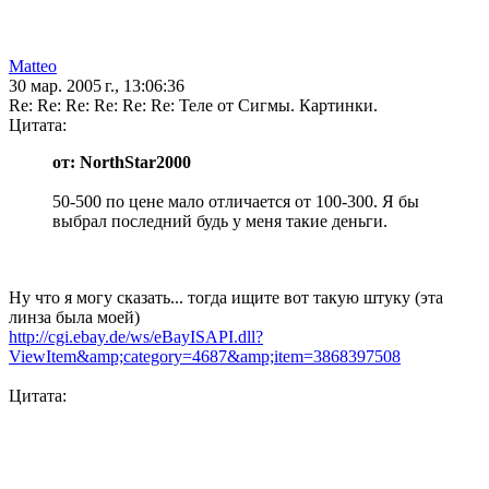
Matteo
30 мар. 2005 г., 13:06:36
Re: Re: Re: Re: Re: Re: Теле от Сигмы. Картинки.
Цитата:
от: NorthStar2000
50-500 по цене мало отличается от 100-300. Я бы
выбрал последний будь у меня такие деньги.
Ну что я могу сказать... тогда ищите вот такую штуку (эта
линза была моей)
http://cgi.ebay.de/ws/eBayISAPI.dll?
ViewItem&amp;category=4687&amp;item=3868397508
Цитата: