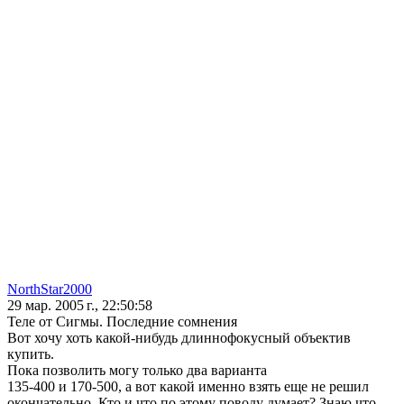
NorthStar2000
29 мар. 2005 г., 22:50:58
Теле от Сигмы. Последние сомнения
Вот хочу хоть какой-нибудь длиннофокусный объектив
купить.
Пока позволить могу только два варианта
135-400 и 170-500, а вот какой именно взять еще не решил
окончательно. Кто и что по этому поводу думает? Знаю что