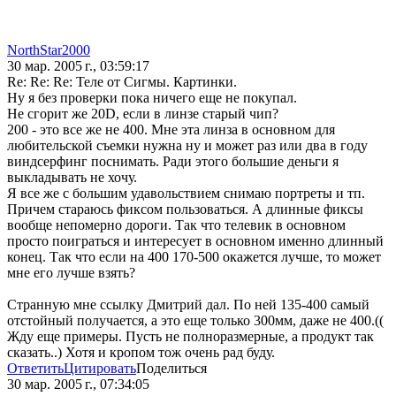
NorthStar2000
30 мар. 2005 г., 03:59:17
Re: Re: Re: Теле от Сигмы. Картинки.
Ну я без проверки пока ничего еще не покупал.
Не сгорит же 20D, если в линзе старый чип?
200 - это все же не 400. Мне эта линза в основном для
любительской съемки нужна ну и может раз или два в году
виндсерфинг поснимать. Ради этого большие деньги я
выкладывать не хочу.
Я все же с большим удавольствием снимаю портреты и тп.
Причем стараюсь фиксом пользоваться. А длинные фиксы
вообще непомерно дороги. Так что телевик в основном
просто поиграться и интересует в основном именно длинный
конец. Так что если на 400 170-500 окажется лучше, то может
мне его лучше взять?
Странную мне ссылку Дмитрий дал. По ней 135-400 самый
отстойный получается, а это еще только 300мм, даже не 400.((
Жду еще примеры. Пусть не полноразмерные, а продукт так
сказать..) Хотя и кропом тож очень рад буду.
Ответить
Цитировать
Поделиться
30 мар. 2005 г., 07:34:05