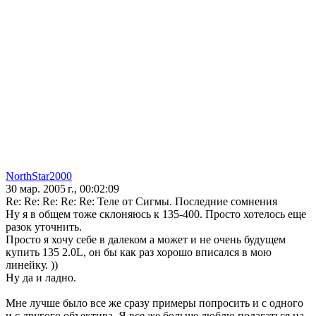
NorthStar2000
30 мар. 2005 г., 00:02:09
Re: Re: Re: Re: Re: Теле от Сигмы. Последние сомнения
Ну я в общем тоже склоняюсь к 135-400. Просто хотелось еще
разок уточнить.
Просто я хочу себе в далеком а может и не очень будущем
купить 135 2.0L, он бы как раз хорошо вписался в мою
линейку. ))
Ну да и ладно.
Мне лучше было все же сразу примеры попросить и с одного
и с другого объектива. Я все же больше люблю полагаться на