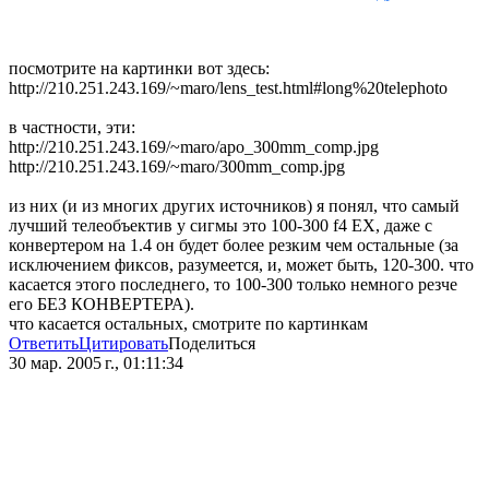
посмотрите на картинки вот здесь:
http://210.251.243.169/~maro/lens_test.html#long%20telephoto
в частности, эти:
http://210.251.243.169/~maro/apo_300mm_comp.jpg
http://210.251.243.169/~maro/300mm_comp.jpg
из них (и из многих других источников) я понял, что самый
лучший телеобъектив у сигмы это 100-300 f4 EX, даже с
конвертером на 1.4 он будет более резким чем остальные (за
исключением фиксов, разумеется, и, может быть, 120-300. что
касается этого последнего, то 100-300 только немного резче
его БЕЗ КОНВЕРТЕРА).
что касается остальных, смотрите по картинкам
Ответить
Цитировать
Поделиться
30 мар. 2005 г., 01:11:34