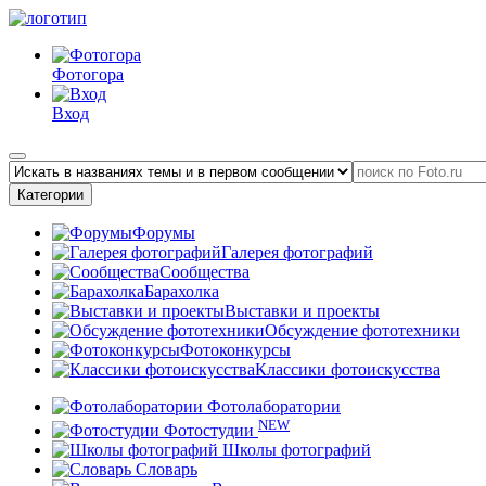
Фотогора
Вход
Категории
Форумы
Галерея фотографий
Сообщества
Барахолка
Выставки и проекты
Обсуждение фототехники
Фотоконкурсы
Классики фотоискусства
Фотолаборатории
NEW
Фотостудии
Школы фотографий
Словарь