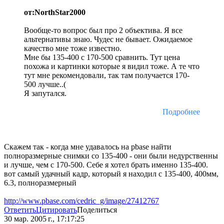
от:NorthStar2000
Вообще-то вопрос был про 2 объектива. Я все
альтернативы знаю. Чудес не бывает. Ожидаемое
качество мне тоже известно.
Мне бы 135-400 с 170-500 сравнить. Тут цена
похожа и картинки которые я видил тоже. А те что
тут мне рекомендовали, так там получается 170-
500 лучше..(
Я запутался.
Подробнее
Скажем так - когда мне удавалось на pbase найти
полноразмерные снимки со 135-400 - они были недурственны
и лучше, чем с 170-500. Себе я хотел брать именно 135-400.
вот самый удачный кадр, который я находил с 135-400, 400мм,
6.3, полноразмерный
http://www.pbase.com/cedric_g/image/27412767
Ответить
Цитировать
Поделиться
30 мар. 2005 г., 17:17:25