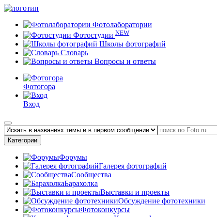
Фотолаборатории
NEW
Фотостудии
Школы фотографий
Словарь
Вопросы и ответы
Фотогора
Вход
Категории
Форумы
Галерея фотографий
Сообщества
Барахолка
Выставки и проекты
Обсуждение фототехники
Фотоконкурсы