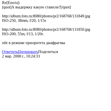
Re[Енота]:
[quot]А выдержку какую ставили?[/quot]
http://album.foto.ru:8080/photos/pr2/168768/131849.jpg
ISO-250, 38mm, f/20, 1/15s
http://album.foto.ru:8080/photos/pr2/168768/131850.jpg
ISO-200, 55m, f/13, 1/20s
обе в режиме приоритета диафрагмы
Ответить
Цитировать
Поделиться
2 мар. 2008 г., 10:24:33