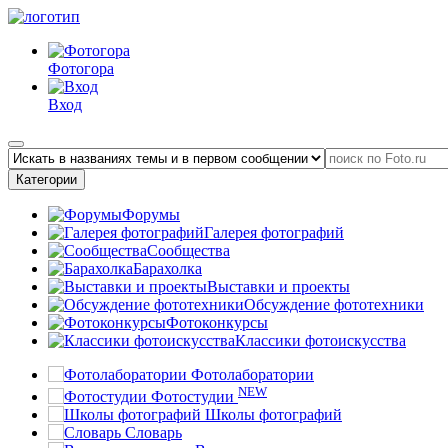
Фотогора
Вход
Категории
Форумы
Галерея фотографий
Сообщества
Барахолка
Выставки и проекты
Обсуждение фототехники
Фотоконкурсы
Классики фотоискусства
Фотолаборатории
NEW
Фотостудии
Школы фотографий
Словарь