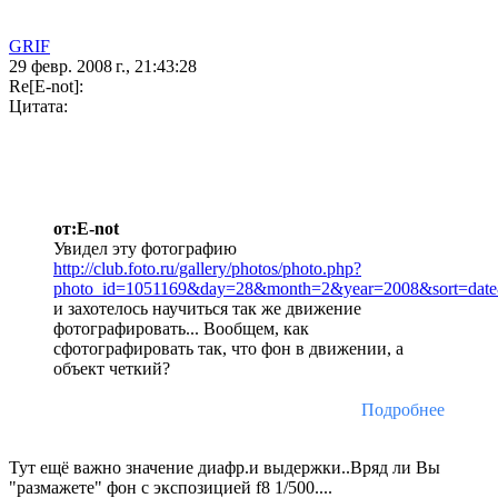
GRIF
29 февр. 2008 г., 21:43:28
Re[E-not]:
Цитата:
от:E-not
Увидел эту фотографию
http://club.foto.ru/gallery/photos/photo.php?
photo_id=1051169&day=28&month=2&year=2008&sort=date
и захотелось научиться так же движение
фотографировать... Вообщем, как
сфотографировать так, что фон в движении, а
объект четкий?
Подробнее
Тут ещё важно значение диафр.и выдержки..Вряд ли Вы
"размажете" фон с экспозицией f8 1/500....