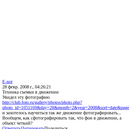
E-not
28 февр. 2008 г., 04:26:21
Техника съемки в движении
Увидел эту фотографию
http://club.foto.ru/gallery/photos/photo.php?
photo_id=1051169&day=28&month=2&year=2008&sort=date&page
и захотелось научиться так же движение фотографировать...
Вообщем, как сфотографировать так, что фон в движении, а
объект четкий?
Ответить
Цитировать
Поделиться