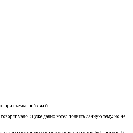
ть при съемке пейзажей.
говорят мало. Я уже давно хотел поднять данную тему, но не
ю я наткнулся недавно в местной городской библиотеке. В