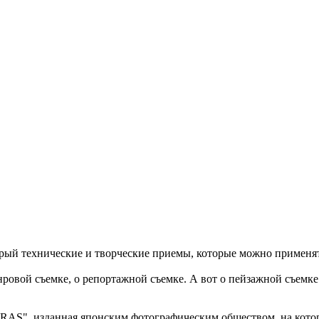
торый технические и творческие приемы, которые можно применя
ровой съемке, о репортажной съемке. А вот о пейзажной съемке 
AS", изданная японским фотографическим обществом, на котору