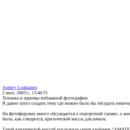
Andrey Loukianov
2 июл. 2003 г., 13:40:51
Техника и приемы пейзажной фотографии
Я давно хотел создать тему где можно было бы обсудить неко
На фотофорумах много обсуждается о портретной съемке, о жан
было, как говорится, критической массы для начала.
Такой критической массой послужила серия альбомов "AMATER