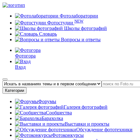
Фотолаборатории
NEW
Фотостудии
Школы фотографий
Словарь
Вопросы и ответы
Фотогора
Вход
Категории
Форумы
Галерея фотографий
Сообщества
Барахолка
Выставки и проекты
Обсуждение фототехники
Фотоконкурсы