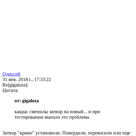
Одиссей
31 янв. 2018 г., 17:33:22
Re[gigaloza]:
Цитата:
от: gigaloza
какрас сменилы затвор на новый... и при
тестировании выпало это проблема.
Затвор "криво" установили. Повердили, перекосили или еще