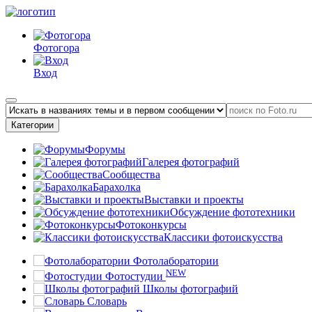
Фотогора
Вход
Категории
Форумы
Галерея фотографий
Сообщества
Барахолка
Выставки и проекты
Обсуждение фототехники
Фотоконкурсы
Классики фотоискусства
Фотолаборатории
NEW
Фотостудии
Школы фотографий
Словарь