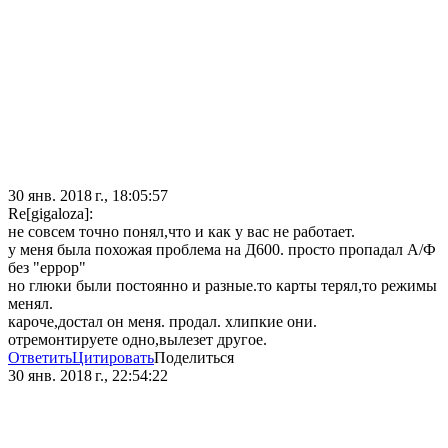
30 янв. 2018 г., 18:05:57
Re[gigaloza]:
не совсем точно понял,что и как у вас не работает.
у меня была похожая проблема на Д600. просто пропадал А/Ф
без "еррор"
но глюки были постоянно и разные.то карты терял,то режимы
менял.
кароче,достал он меня. продал. хлипкие они.
отремонтируете одно,вылезет другое.
Ответить
Цитировать
Поделиться
30 янв. 2018 г., 22:54:22