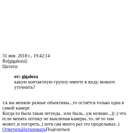
31 янв. 2018 г., 19:42:14
Re[gigaloza]:
Цитата:
от: gigaloza
какую контактную группу имеете в виду, можите
уточнить?
т.к вы меняли разные объективы..,то остаётся только одна в
самой камере
Когда-то была такая легенда.. или быль...уж незнаю..,)) ;) что
если менять оптику не выключая камеры..то..чё то там
может..и погореть..) хотя сам много раз это проделывал..)
Ответить
Цитировать
Поделиться