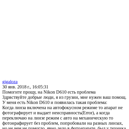
gigaloza
30 янв. 2018 г., 16:05:31
Помогите прощу, на Nikon D610 есть проблема
Здрвствуйте добрые люди, я из грузии, мне нужен ваш помощ.
У меня есть Nikon D610 и появилась такая проблема:
Когда линза включена на автофокусном режиме то апарат не
фотографирует и выдает неисправность(Error), а когда
переключаю на линзе режим с авто на механическую то
фотонрафирует без проблем, попробовали на разных линзах,
но не чем не помогло, явно дело в фотоапарате, был у техника