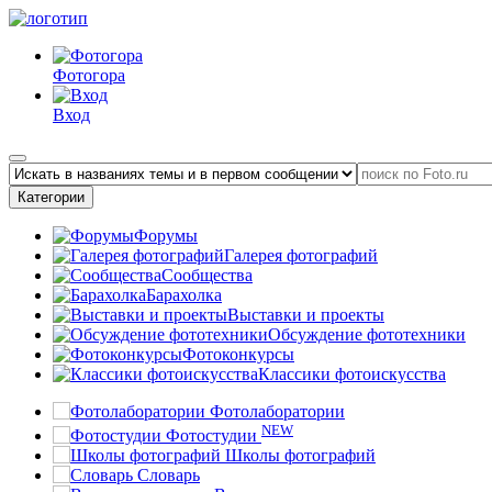
Фотогора
Вход
Категории
Форумы
Галерея фотографий
Сообщества
Барахолка
Выставки и проекты
Обсуждение фототехники
Фотоконкурсы
Классики фотоискусства
Фотолаборатории
NEW
Фотостудии
Школы фотографий
Словарь