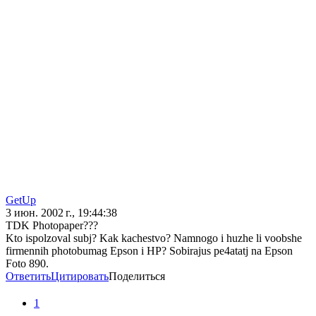
GetUp
3 июн. 2002 г., 19:44:38
TDK Photopaper???
Kto ispolzoval subj? Kak kachestvo? Namnogo i huzhe li voobshe
firmennih photobumag Epson i HP? Sobirajus pe4atatj na Epson
Foto 890.
Ответить
Цитировать
Поделиться
1