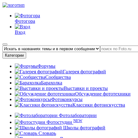
Фотогора
Вход
Категории
Форумы
Галерея фотографий
Сообщества
Барахолка
Выставки и проекты
Обсуждение фототехники
Фотоконкурсы
Классики фотоискусства
Фотолаборатории
NEW
Фотостудии
Школы фотографий
Словарь