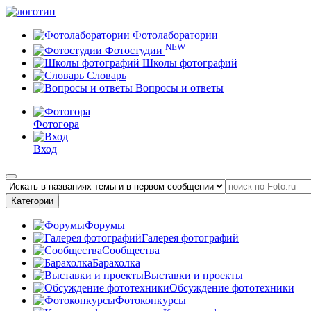
Фотолаборатории
NEW
Фотостудии
Школы фотографий
Словарь
Вопросы и ответы
Фотогора
Вход
Категории
Форумы
Галерея фотографий
Сообщества
Барахолка
Выставки и проекты
Обсуждение фототехники
Фотоконкурсы