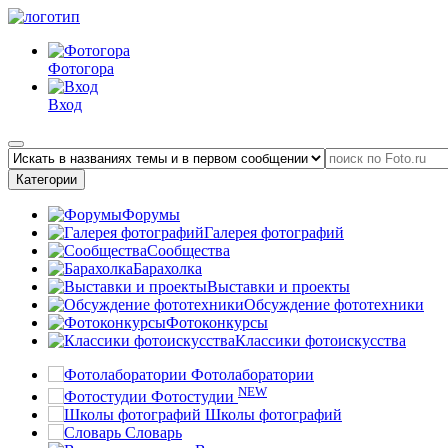
Фотогора
Вход
Категории
Форумы
Галерея фотографий
Сообщества
Барахолка
Выставки и проекты
Обсуждение фототехники
Фотоконкурсы
Классики фотоискусства
Фотолаборатории
NEW
Фотостудии
Школы фотографий
Словарь