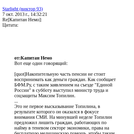
Starlight (виктор 93)
7 окт. 2013 г., 14:32:21
Re[Капитан Немо]:
Цитата:
от:Капитан Немо
Вот еще один говорящий:
[quot]Накопительную часть пенсии не стоит
воспринимать как деньги граждан. Как сообщает
БФМ.Ру, с таким заявлением на съезде "Единой
России" в субботу выступил министр труда и
соцзащиты Максим Топилин.
...
Это не первое высказывание Топилина, в
результате которого он оказался в фокусе
внимания СМИ. На минувшей неделе Топилин
предложил лишить граждан, работающих по
найму в теневом секторе экономики, права на
бесплатную медицинскую помощь, чтобы таким