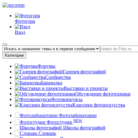
Фотогора
Вход
Категории
Форумы
Галерея фотографий
Сообщества
Барахолка
Выставки и проекты
Обсуждение фототехники
Фотоконкурсы
Классики фотоискусства
Фотолаборатории
NEW
Фотостудии
Школы фотографий
Словарь