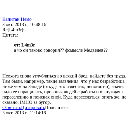
Капитан Немо
3 окт. 2013 г., 10:48:16
Re[L4m3r]:
Цитата:
от: L4m3r
a чо он таково говорил?? фсмысле Медведев??
Неохота снова углубляться во всякий бред, найдете без труда.
Там были, например, такие заявления, что у нас безработица
ниже чем на Западе (откуда это известно, непонятно), значит
надо ее наращивать, прогоняя людей с работы и вынуждая к
переселению в поисках оной. Куда переселяться, опять же, не
сказано. IMHO за бугор.
Ответить
Цитировать
Поделиться
3 окт. 2013 г., 11:14:18