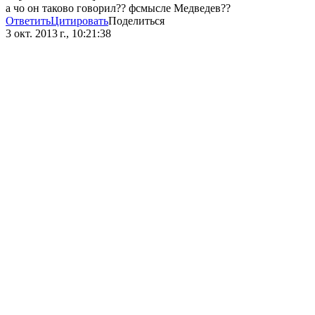
a чо он таково говорил?? фсмысле Медведев??
Ответить
Цитировать
Поделиться
3 окт. 2013 г., 10:21:38