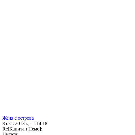
Женя с острова
3 окт. 2013 г., 11:14:18
Re[Капитан Немо]:
Цитата: