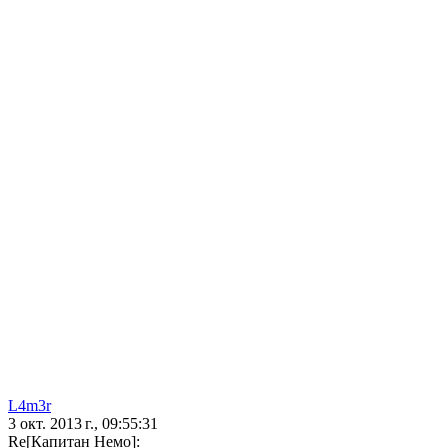
L4m3r
3 окт. 2013 г., 09:55:31
Re[Капитан Немо]: