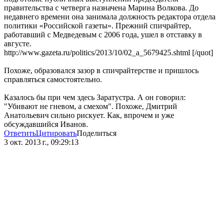
правительства с четверга назначена Марина Волкова. До
недавнего времени она занимала должность редактора отдела
политики «Российской газеты». Прежний спичрайтер,
работавший с Медведевым с 2006 года, ушел в отставку в
августе.
http://www.gazeta.ru/politics/2013/10/02_a_5679425.shtml [/quot]
Похоже, образовался зазор в спичрайтерстве и пришлось
справляться самостоятельно.
Казалось бы при чем здесь Заратустра. А он говорил:
"Убивают не гневом, а смехом". Похоже, Дмитрий
Анатольевич сильно рискует. Как, впрочем и уже
обсуждавшийся Иванов.
Ответить
Цитировать
Поделиться
3 окт. 2013 г., 09:29:13