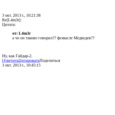
3 окт. 2013 г., 10:21:38
Re[L4m3r]:
Цитата:
от: L4m3r
a чо он таково говорил?? фсмысле Медведев??
Ну, как Гайдар-2.
Ответить
Цитировать
Поделиться
3 окт. 2013 г., 10:45:15