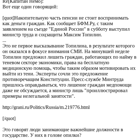
Re[Капитан Немо]:
Вот еще один говорящий:
[quot]Накопительную часть пенсии не стоит воспринимать
как деньги граждан. Как сообщает БФМ.Ру, с таким
заявлением на съезде "Единой России" в субботу выступил
министр труда и соцзащиты Максим Топилин.
...
Это не первое высказывание Топилина, в результате которого
он оказался в фокусе внимания СМИ. На минувшей неделе
Топилин предложил лишить граждан, работающих по найму в
теневом секторе экономики, права на бесплатную
медицинскую помощь, чтобы таким образом мотивировать их
выйти из тени. Эксперты сочли это предложение
противоречащим Конституции. Пресс-службе Минтруда
пришлось оправдываться, что лишение граждан медпомощи
даже не обсуждается, а министр лишь "проиллюстрировал
примеры нелегальной занятости".
http://grani.ru/Politics/Russia/m.219776.html
[/quot]
Это говорят люди занимающие важнейшие должности в
государстве. У них в голове опилки?