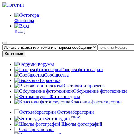
Фотогора
Вход
Категории
Форумы
Галерея фотографий
Сообщества
Барахолка
Выставки и проекты
Обсуждение фототехники
Фотоконкурсы
Классики фотоискусства
Фотолаборатории
NEW
Фотостудии
Школы фотографий
Словарь