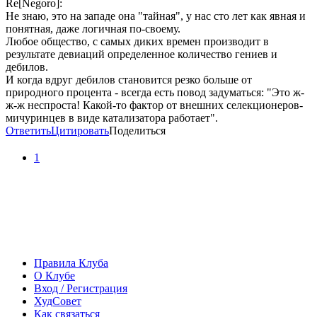
Re[Negoro]:
Не знаю, это на западе она "тайная", у нас сто лет как явная и
понятная, даже логичная по-своему.
Любое общество, с самых диких времен производит в
результате девиаций определенное количество гениев и
дебилов.
И когда вдруг дебилов становится резко больше от
природного процента - всегда есть повод задуматься: "Это ж-
ж-ж неспроста! Какой-то фактор от внешних селекционеров-
мичуринцев в виде катализатора работает".
Ответить
Цитировать
Поделиться
1
Правила Клуба
О Клубе
Вход / Регистрация
ХудСовет
Как связаться