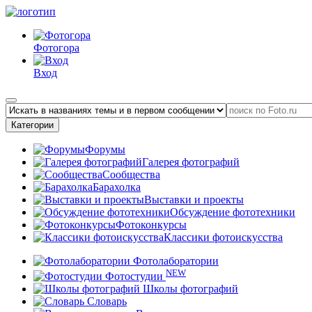
Фотогора
Вход
Категории
Форумы
Галерея фотографий
Сообщества
Барахолка
Выставки и проекты
Обсуждение фототехники
Фотоконкурсы
Классики фотоискусства
Фотолаборатории
NEW
Фотостудии
Школы фотографий
Словарь