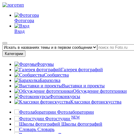
Фотогора
Вход
Категории
Форумы
Галерея фотографий
Сообщества
Барахолка
Выставки и проекты
Обсуждение фототехники
Фотоконкурсы
Классики фотоискусства
Фотолаборатории
NEW
Фотостудии
Школы фотографий
Словарь