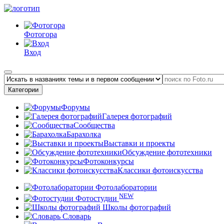
Фотогора
Вход
Категории
Форумы
Галерея фотографий
Сообщества
Барахолка
Выставки и проекты
Обсуждение фототехники
Фотоконкурсы
Классики фотоискусства
Фотолаборатории
NEW
Фотостудии
Школы фотографий
Словарь