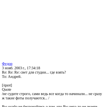
Федор
3 нояб. 2003 г., 17:34:18
Re: Re: Re: свет для студии... где взять?
To: Андрей.
[/quot]
Quote
/не судите строго, сами ведь все когда то начинали... не сразу
ж такие фоты получаются... /
Вы особо не беспокойтесь о том, что Вы чего-то не знаете.