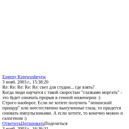
Eugeny Kreewosheyew
3 нояб. 2003 г., 15:38:20
Re: Re: Re: Re: Re: свет для студии... где взять?
Когда люди научатся с такой скоростью "глазками моргать" -
это будет означать прорыв в генной инженерии :)
Строго наоборот. Если не хотите получить "ленинский
прищур" или неестественно выпученные глаза, то придется
снимать импульсниками. А если хотите, то конечно можно и
галогеном :)
Ответить
Цитировать
Поделиться
3 нояб. 2003 г., 16:36:31