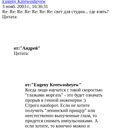
Eugeny Kreewosheyew
3 нояб. 2003 г., 16:36:31
Re: Re: Re: Re: Re: Re: Re: свет для студии... где взять?
Цитата:
от:"Андрей"
Цитата:
от:"Eugeny Kreewosheyew"
Когда люди научатся с такой скоростью
"глазками моргать" - это будет означать
прорыв в генной инженерии :)
Строго наоборот. Если не хотите
получить "ленинский прищур" или
неестественно выпученные глаза, то
придется снимать импульсниками. А
если хотите, то конечно можно и