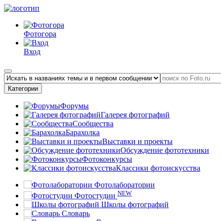
Фотогора
Вход
Категории
Форумы
Галерея фотографий
Сообщества
Барахолка
Выставки и проекты
Обсуждение фототехники
Фотоконкурсы
Классики фотоискусства
Фотолаборатории
NEW
Фотостудии
Школы фотографий
Словарь