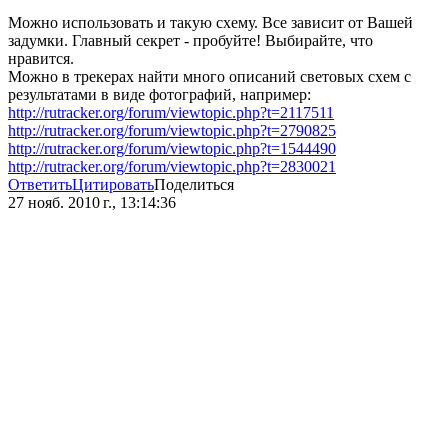
Можно использовать и такую схему. Все зависит от Вашей
задумки. Главный секрет - пробуйте! Выбирайте, что
нравится.
Можно в трекерах найти много описаний световых схем с
результатами в виде фотографий, например:
http://rutracker.org/forum/viewtopic.php?t=2117511
http://rutracker.org/forum/viewtopic.php?t=2790825
http://rutracker.org/forum/viewtopic.php?t=1544490
http://rutracker.org/forum/viewtopic.php?t=2830021
Ответить
Цитировать
Поделиться
27 нояб. 2010 г., 13:14:36