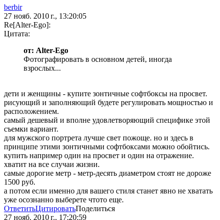
berbir
27 нояб. 2010 г., 13:20:05
Re[Alter-Ego]:
Цитата:
от: Alter-Ego
Фотографировать в основном детей, иногда
взрослых...
дети и женщины - купите зонтичные софтбоксы на просвет.
рисующий и заполняющий будете регулировать мощностью и
расположением.
самый дешевый и вполне удовлетворяющий специфике этой
съемки вариант.
для мужского портрета лучше свет пожоще. но и здесь в
принципе этими зонтичными софтбоксами можно обойтись.
купить например один на просвет и один на отражение.
хватит на все случаи жизни.
самые дорогие метр - метр-десять диаметром стоят не дороже
1500 руб.
а потом если именно для вашего стиля станет явно не хватать
уже осознанно выберете чтото еще.
Ответить
Цитировать
Поделиться
27 нояб. 2010 г., 17:20:59