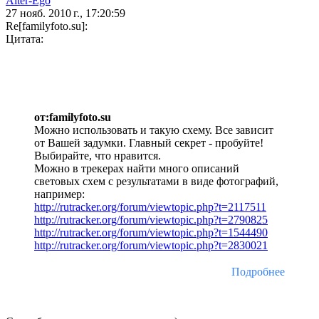
Alter-Ego
27 нояб. 2010 г., 17:20:59
Re[familyfoto.su]:
Цитата:
от:familyfoto.su
Можно использовать и такую схему. Все зависит
от Вашей задумки. Главный секрет - пробуйте!
Выбирайте, что нравится.
Можно в трекерах найти много описаний
световых схем с результатами в виде фотографий,
например:
http://rutracker.org/forum/viewtopic.php?t=2117511
http://rutracker.org/forum/viewtopic.php?t=2790825
http://rutracker.org/forum/viewtopic.php?t=1544490
http://rutracker.org/forum/viewtopic.php?t=2830021
Подробнее