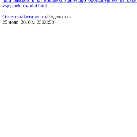
mini_passport_ii_kit_komplekt_studiynogo_oborudovaniya_na_baze
vspyshek_rp-mini.html
Ответить
Цитировать
Поделиться
25 нояб. 2010 г., 23:08:58