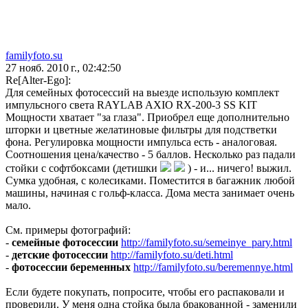
familyfoto.su
27 нояб. 2010 г., 02:42:50
Re[Alter-Ego]:
Для семейных фотосессий на выезде использую комплект
импульсного света RAYLAB AXIO RX-200-3 SS KIT
Мощности хватает "за глаза". Приобрел еще дополнительно
шторки и цветные желатиновые фильтры для подстветки
фона. Регулировка мощности импульса есть - аналоговая.
Соотношения цена/качество - 5 баллов. Несколько раз падали
стойки с софтбоксами (детишки
) - и... ничего! выжил.
Сумка удобная, с колесиками. Поместится в багажник любой
машины, начиная с гольф-класса. Дома места занимает очень
мало.
См. примеры фотографий:
-
семейные фотосессии
http://familyfoto.su/semeinye_pary.html
-
детские фотосессии
http://familyfoto.su/deti.html
-
фотосессии беременных
http://familyfoto.su/beremennye.html
Если будете покупать, попросите, чтобы его распаковали и
проверили. У меня одна стойка была бракованной - заменили