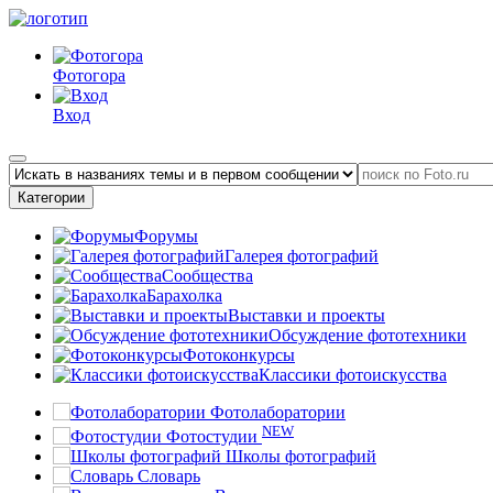
Фотогора
Вход
Категории
Форумы
Галерея фотографий
Сообщества
Барахолка
Выставки и проекты
Обсуждение фототехники
Фотоконкурсы
Классики фотоискусства
Фотолаборатории
NEW
Фотостудии
Школы фотографий
Словарь