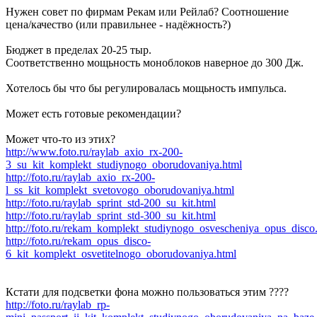
Нужен совет по фирмам Рекам или Рейлаб? Соотношение
цена/качество (или правильнее - надёжность?)
Бюджет в пределах 20-25 тыр.
Соответственно мощьность моноблоков наверное до 300 Дж.
Хотелось бы что бы регулировалась мощьность импульса.
Может есть готовые рекомендации?
Может что-то из этих?
http://www.foto.ru/raylab_axio_rx-200-
3_su_kit_komplekt_studiynogo_oborudovaniya.html
http://foto.ru/raylab_axio_rx-200-
l_ss_kit_komplekt_svetovogo_oborudovaniya.html
http://foto.ru/raylab_sprint_std-200_su_kit.html
http://foto.ru/raylab_sprint_std-300_su_kit.html
http://foto.ru/rekam_komplekt_studiynogo_osvescheniya_opus_disco
http://foto.ru/rekam_opus_disco-
6_kit_komplekt_osvetitelnogo_oborudovaniya.html
Кстати для подсветки фона можно пользоваться этим ????
http://foto.ru/raylab_rp-