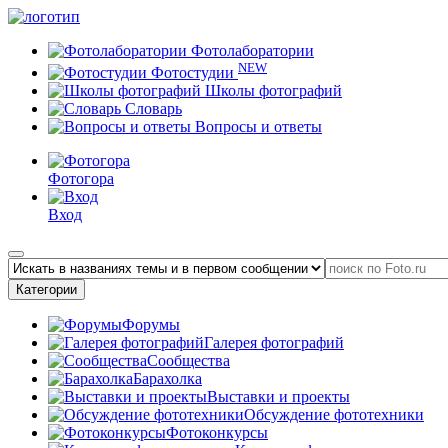
Фотолаборатории
NEW
Фотостудии
Школы фотографий
Словарь
Вопросы и ответы
Фотогора
Вход
Категории
Форумы
Галерея фотографий
Сообщества
Барахолка
Выставки и проекты
Обсуждение фототехники
Фотоконкурсы