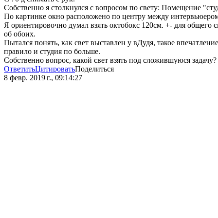
Собственно я столкнулся с вопросом по свету: Помещение "студ
По картинке окно расположено по центру между интервьюером и 
Я ориентировочно думал взять октобокс 120см. +- для общего св
об обоих.
Пытался понять, как свет выставлен у вДудя, такое впечатление
правило и студия по больше.
Собственно вопрос, какой свет взять под сложившуюся задачу?
Ответить
Цитировать
Поделиться
8 февр. 2019 г., 09:14:27