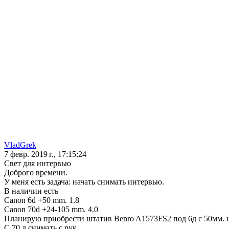
VladGrek
7 февр. 2019 г., 17:15:24
Свет для интервью
Доброго времени.
У меня есть задача: начать снимать интервью.
В наличии есть
Canon 6d +50 mm. 1.8
Canon 70d +24-105 mm. 4.0
Планирую приобрести штатив Benro A1573FS2 под 6д с 50мм. 
С 70 д снимать с рук.