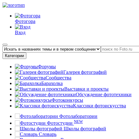
Фотогора
Вход
Категории
Форумы
Галерея фотографий
Сообщества
Барахолка
Выставки и проекты
Обсуждение фототехники
Фотоконкурсы
Классики фотоискусства
Фотолаборатории
NEW
Фотостудии
Школы фотографий
Словарь