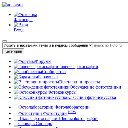
Фотогора
Вход
Категории
Форумы
Галерея фотографий
Сообщества
Барахолка
Выставки и проекты
Обсуждение фототехники
Фотоконкурсы
Классики фотоискусства
Фотолаборатории
NEW
Фотостудии
Школы фотографий
Словарь