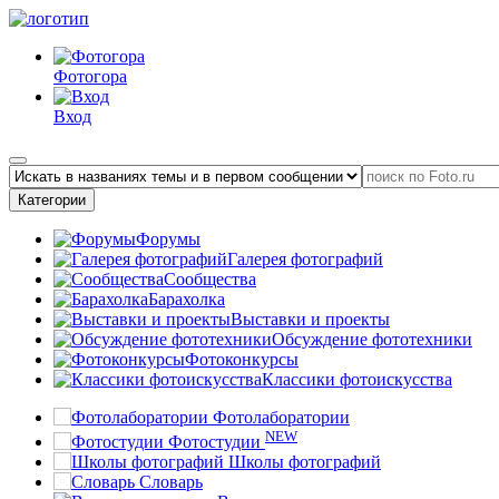
Фотогора
Вход
Категории
Форумы
Галерея фотографий
Сообщества
Барахолка
Выставки и проекты
Обсуждение фототехники
Фотоконкурсы
Классики фотоискусства
Фотолаборатории
NEW
Фотостудии
Школы фотографий
Словарь