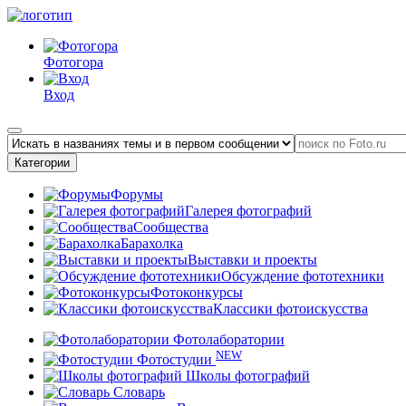
Фотогора
Вход
Категории
Форумы
Галерея фотографий
Сообщества
Барахолка
Выставки и проекты
Обсуждение фототехники
Фотоконкурсы
Классики фотоискусства
Фотолаборатории
NEW
Фотостудии
Школы фотографий
Словарь