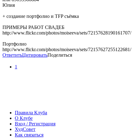
Юлия
+ создание портфолио и TFP съёмка
ПРИМЕРЫ РАБОТ СВАДЕБ
http://www.flickr.com/photos/moiseeva/sets/72157628190161707/
Портфолио
http://www.flickr.com/photos/moiseeva/sets/72157627255122681/
Ответить
Цитировать
Поделиться
1
Правила Клуба
О Клубе
Вход / Регистрация
ХудСовет
Как связаться