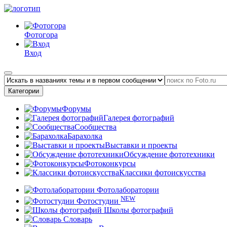
Фотогора
Вход
Категории
Форумы
Галерея фотографий
Сообщества
Барахолка
Выставки и проекты
Обсуждение фототехники
Фотоконкурсы
Классики фотоискусства
Фотолаборатории
NEW
Фотостудии
Школы фотографий
Словарь