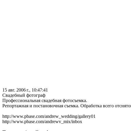
15 авг. 2006 г., 10:47:41
Свадебный фотограф
Профессиональная свадебная фотосъемка.
Репортажная и постановочная съемка. Обработка всего отснято
http://www.pbase.com/andrew_wedding/gallery01
http://www.pbase.com/andrewv_mix/inbox