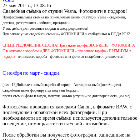
27 мая 2011 г., 13:08:16
Свадебная съёмка от студии Vesna. Фотокниги в подарок!
Профессиональная съёмка по приемлемым ценам от студии Vesna - свадебная,
детская, репортажная - юбилеи, праздники.
У нас действуют сезонные скидки и спецпредложения!
При заказе у нас свадебной съёмки - ФОТОКНИГИ и слайдфильм в ПОДАРОК!
СПЕЦПРЕДЛОЖЕНИЕ СЕЗОНА!При заказе тарифа ВЕСЬ ДЕНЬ - ФОТОКНИГА
С в кожзаме с коробом и ДВЕ ФОТОКНИГИ - при заказе тарифа - ПРЕМИУМ в
подарок!
или вместо короба - фотокнига из фото со свадебного путешествия!
С ноября по март - скидки!
[size=12]Добавлен новый свадебный тариф - Антикризисный (фото+видео).
Свадебный пакет формируется под ваш бюджет:
.[/size]
время съёмки фото и видео, монтаж, кол-во ретуши - по договоренности
Фотосъёмка проводится камерами Canon, в формате RAW, с
последующей обработкой всех фотографий. При
необходимости во время съёмки используется дополнительное
освещение, помощь ассистента+свой автомобиль.
После обработки вы получаете фотографии, записанные на