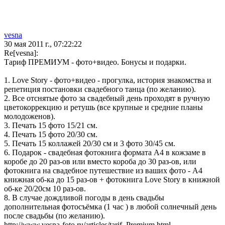
vesna
30 мая 2011 г., 07:22:22
Re[vesna]:
Тариф ПРЕМИУМ - фото+видео. Бонусы и подарки.
1. Love Story - фото+видео - прогулка, история знакомства и
репетиция постановки свадебного танца (по желанию).
2. Все отснятые фото за свадебный день проходят в ручную
цветокоррекцию и ретушь (все крупные и средние планы
молодоженов).
3. Печать 15 фото 15/21 см.
4. Печать 15 фото 20/30 см.
5. Печать 15 коллажей 20/30 см и 3 фото 30/45 см.
6. Подарок - свадебная фотокнига формата А4 в кожзаме в
коробе до 20 раз-ов или вместо короба до 30 раз-ов, или
фотокнига на свадебное путешествие из ваших фото - А4
книжная об-ка до 15 раз-ов + фотокнига Love Story в книжной
об-ке 20/20см 10 раз-ов.
8. В случае дождливой погоды в день свадьбы
дополнительная фотосъёмка (1 час ) в любой солнечный день
после свадьбы (по желанию).
http://www.vesna-foto.ru/articles/tarif_Premium.html