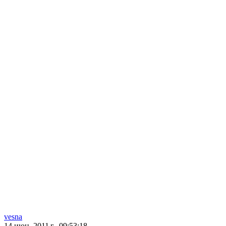
vesna
14 июн. 2011 г., 09:53:18