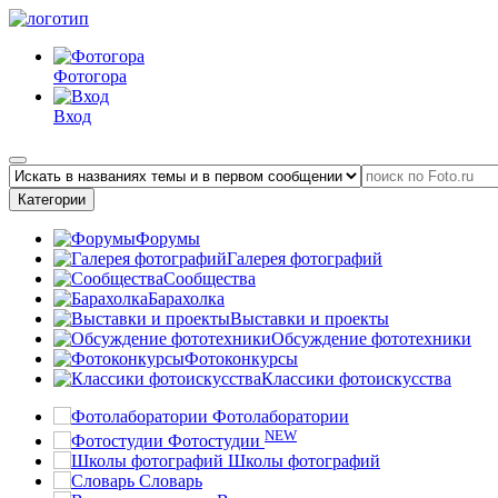
Фотогора
Вход
Категории
Форумы
Галерея фотографий
Сообщества
Барахолка
Выставки и проекты
Обсуждение фототехники
Фотоконкурсы
Классики фотоискусства
Фотолаборатории
NEW
Фотостудии
Школы фотографий
Словарь