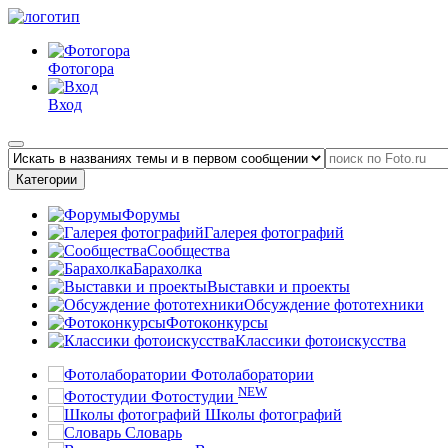
Фотогора
Вход
Категории
Форумы
Галерея фотографий
Сообщества
Барахолка
Выставки и проекты
Обсуждение фототехники
Фотоконкурсы
Классики фотоискусства
Фотолаборатории
NEW
Фотостудии
Школы фотографий
Словарь