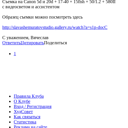
Съемка на Canon 5d и 20d + 17-40 + 15fish + 50/1.2 + 580II
c видеосветом и ассистентом
Образец съемки можно посмотреть здесь
http://slavashemuratovstudio.gallery.ru/watch?a=s1p-docC
С уважением, Вячеслав
Ответить
Цитировать
Поделиться
1
Правила Клуба
О Клубе
Вход / Регистрация
ХудСовет
Как связаться
Статистика
Реклама на сайте