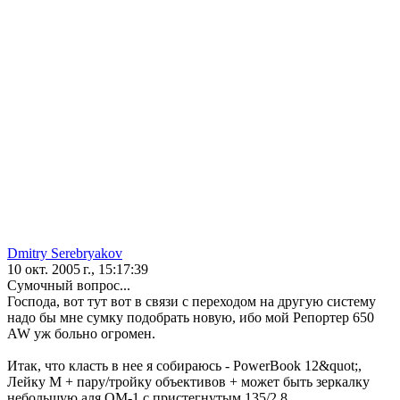
Dmitry Serebryakov
10 окт. 2005 г., 15:17:39
Сумочный вопрос...
Господа, вот тут вот в связи с переходом на другую систему
надо бы мне сумку подобрать новую, ибо мой Репортер 650
AW уж больно огромен.
Итак, что класть в нее я собираюсь - PowerBook 12&quot;,
Лейку М + пару/тройку объективов + может быть зеркалку
небольшую аля ОМ-1 с пристегнутым 135/2.8.