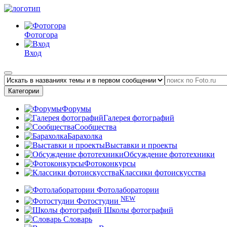
Фотогора
Вход
Категории
Форумы
Галерея фотографий
Сообщества
Барахолка
Выставки и проекты
Обсуждение фототехники
Фотоконкурсы
Классики фотоискусства
Фотолаборатории
NEW
Фотостудии
Школы фотографий
Словарь