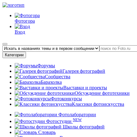
Фотогора
Вход
Категории
Форумы
Галерея фотографий
Сообщества
Барахолка
Выставки и проекты
Обсуждение фототехники
Фотоконкурсы
Классики фотоискусства
Фотолаборатории
NEW
Фотостудии
Школы фотографий
Словарь