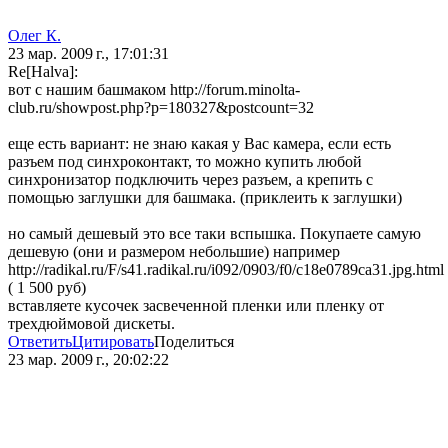
Олег К.
23 мар. 2009 г., 17:01:31
Re[Halva]:
вот с нашим башмаком http://forum.minolta-
club.ru/showpost.php?p=180327&postcount=32
еще есть вариант: не знаю какая у Вас камера, если есть
разъем под синхроконтакт, то можно купить любой
синхронизатор подключить через разъем, а крепить с
помощью заглушки для башмака. (приклеить к заглушки)
но самый дешевый это все таки вспышка. Покупаете самую
дешевую (они и размером небольшие) например
http://radikal.ru/F/s41.radikal.ru/i092/0903/f0/c18e0789ca31.jpg.html
( 1 500 руб)
вставляете кусочек засвеченной пленки или пленку от
трехдюймовой дискеты.
Ответить
Цитировать
Поделиться
23 мар. 2009 г., 20:02:22