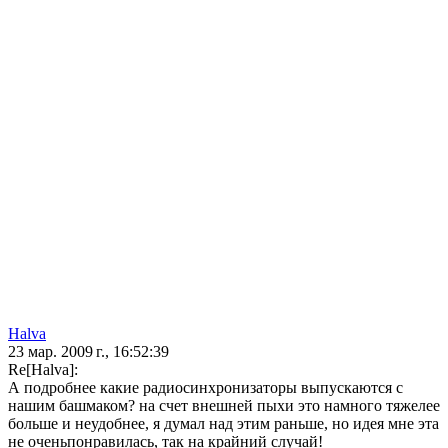
Halva
23 мар. 2009 г., 16:52:39
Re[Halva]:
А подробнее какие радиосинхронизаторы выпускаются с
нашим башмаком? на счет внешней пыхи это намного тяжелее
больше и неудобнее, я думал над этим раньше, но идея мне эта
не оченьпонравилась, так на крайний случай!