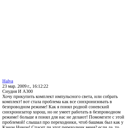
Halva
23 мар. 2009 г., 16:12:22
Сиудия И А300
Хочу прикупить комплект импульсного света, или собрать
комплект! вот стала проблема как все синхронизовать в
безпроводном режиме! Как я понял родной соневский
синхронизатор хорош, но не умеет работать в безпроводном
режиме! больше я понял для нас не делают! Помомгите с этой
проблемой! слышал про переходники, чтоб башмак был как у
Кэнон Никон! Спасет ли этот переходник меня? если да, то