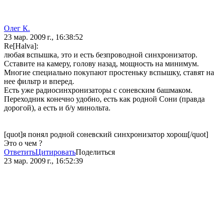
Олег К.
23 мар. 2009 г., 16:38:52
Re[Halva]:
любая вспышка, это и есть безпроводной синхронизатор.
Сставите на камеру, голову назад, мощность на минимум.
Многие специально покупают простеньку вспышку, ставят на
нее фильтр и вперед.
Есть уже радиосинхронизаторы с соневским башмаком.
Переходник конечно удобно, есть как родной Сони (правда
дорогой), а есть и б/у минольта.
[quot]я понял родной соневский синхронизатор хорош[/quot]
Это о чем ?
Ответить
Цитировать
Поделиться
23 мар. 2009 г., 16:52:39