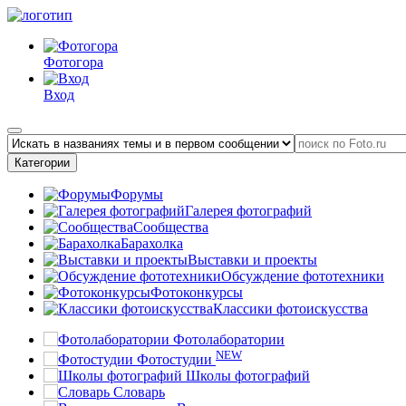
Фотогора
Вход
Категории
Форумы
Галерея фотографий
Сообщества
Барахолка
Выставки и проекты
Обсуждение фототехники
Фотоконкурсы
Классики фотоискусства
Фотолаборатории
NEW
Фотостудии
Школы фотографий
Словарь