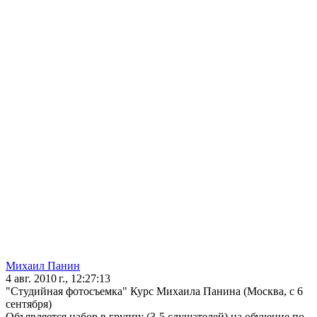
Михаил Панин
4 авг. 2010 г., 12:27:13
"Студийная фотосъемка" Курс Михаила Панина (Москва, с 6
сентября)
Объявляется набор в группу (3-5 слушателей) на обучение по