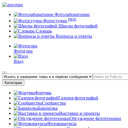
Фотолаборатории
NEW
Фотостудии
Школы фотографий
Словарь
Вопросы и ответы
Фотогора
Вход
Категории
Форумы
Галерея фотографий
Сообщества
Барахолка
Выставки и проекты
Обсуждение фототехники
Фотоконкурсы