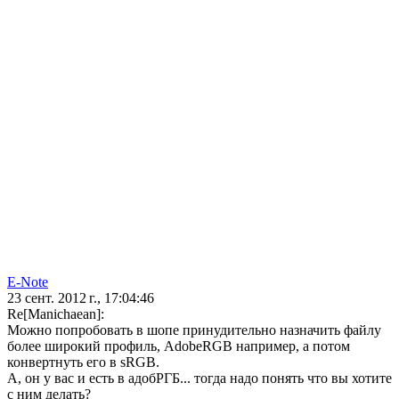
E-Note
23 сент. 2012 г., 17:04:46
Re[Manichaean]:
Можно попробовать в шопе принудительно назначить файлу
более широкий профиль, AdobeRGB например, а потом
конвертнуть его в sRGB.
А, он у вас и есть в адобРГБ... тогда надо понять что вы хотите
с ним делать?