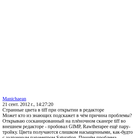
Manichaean
21 сент. 2012 г., 14:27:20
Странные цвета в tiff при открытии в редакторе
Может кто из знающих подскажет в чём причина проблемы?
Открываю сосканированный на плёночном сканере tiff во
внешнем редакторе - пробовал GIMP, Rawtherapee ещё пару-
тройку. Цвета получаются слишком насыщенными, как-будто
с задранным параметром Saturation. Причём проблема