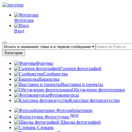
Фотогора
Вход
Категории
Форумы
Галерея фотографий
Сообщества
Барахолка
Выставки и проекты
Обсуждение фототехники
Фотоконкурсы
Классики фотоискусства
Фотолаборатории
NEW
Фотостудии
Школы фотографий
Словарь