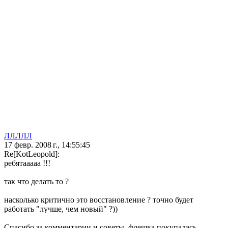
ЛЛЛЛЛ
17 февр. 2008 г., 14:55:45
Re[KotLeopold]:
ребятааааа !!!
так что делать то ?
насколько критично это восстановление ? точно будет
работать "лучше, чем новый" ?))
Спасибо за комментарии и советы. флешка покупалась