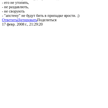
- его не утопять,
- не раздавлють,
- не сворують
- "апстену" не будут бить в припадке ярости. ;)
Ответить
Цитировать
Поделиться
17 февр. 2008 г., 21:29:20