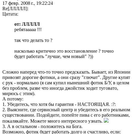
17 февр. 2008 г., 19:22:24
Re[ЛЛЛЛЛ]:
Цитата:
от: ЛЛЛЛЛ
ребятааааа !!!
так что делать то ?
насколько критично это восстановление ? точно
будет работать "лучше, чем новый" ?))
Сложно наперед что-то точно предсказать. Бывает, из Японии
привозят дорогие фотики, а они сразу "глючат". Другие купят
с рук - нормально (я сам купил нынешний фотик Б/У, в целом
без проблем, разве что иногда джойстик ходит туговато,
мирюсь с этим).
А потому:
1. Убедитесь, что хотя бы гарантия - НАСТОЯЩАЯ. :?:
2. Выясните, где сервисный центр и убедитесь в его реальном
существовании. Подойдите, попейте пива с его работниками,
покалякайте. Можете много интересного узнать.
3. А в остальном - положитесь на Бога.
Возможно, фотик будет работать долго и счастливо, если: