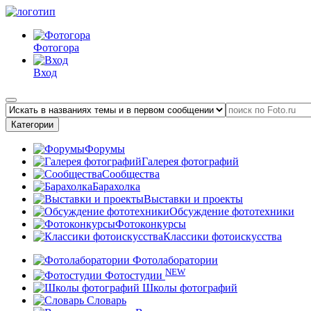
Фотогора
Вход
Категории
Форумы
Галерея фотографий
Сообщества
Барахолка
Выставки и проекты
Обсуждение фототехники
Фотоконкурсы
Классики фотоискусства
Фотолаборатории
NEW
Фотостудии
Школы фотографий
Словарь