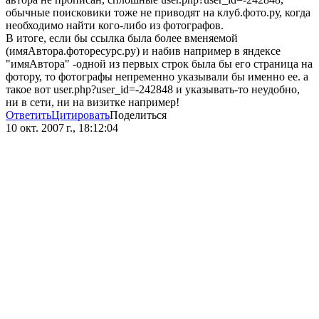
обычные поисковики тоже не приводят на клуб.фото.ру, когда
необходимо найти кого-либо из фотографов.
В итоге, если бы ссылка была более вменяемой
(имяАвтора.фоторесурс.ру) и набив например в яндексе
"имяАвтора" -одной из первых строк была бы его страница на
фотору, то фотографы непременно указывали бы именно ее. а
такое вот user.php?user_id=-242848 и указывать-то неудобно,
ни в сети, ни на визитке например!
Ответить
Цитировать
Поделиться
10 окт. 2007 г., 18:12:04