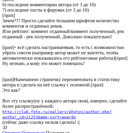
6) последние комментарии автора (от 3 до 10)
7) последние посты в форумах (от 3 до 10)
[/quot]
Зачем??? Просто сделайте большим шрифтом количество
комментов и отданных реков.
Или рейтинг: коммент отданный/коммент полученный, рек
отданный - рек полученный. Довольно показательно!
[quot]+ всё сделать настраиваемым, то есть с возможностью
убрать совсем (например автор может не захотеть, чтобы
автоматически показывались его рейтинговые работы)[/quot]
Ну незнаю, а кому это может помешать?
[quot]Нынешнюю страничку переименовать в статистику
автора и сделать на неё ссылку с основной.[/quot]
Это как?
Вот эту ссылку(ну у каждого автора своя), наверно, сделайте
более распространённой:
http://club.foto.ru/gallery/photos/author.php?
author_id=21253&amp;sort=awards
(сейчас даже ссылку нельзя сделать! :(
:D
Ответить
Цитировать
Поделиться