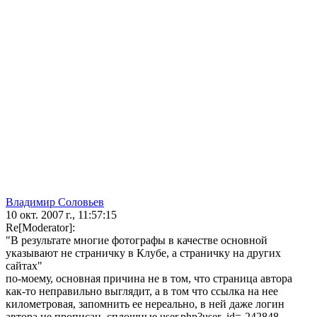
Владимир Соловьев
10 окт. 2007 г., 11:57:15
Re[Moderator]:
"В результате многие фотографы в качестве основной
указывают не страничку в Клубе, а страничку на других
сайтах"
по-моему, основная причина не в том, что страница автора
как-то неправильно выглядит, а в том что ссылка на нее
километровая, запомнить ее нереально, в ней даже логин
автора не прописан, сплошные user.php?user_id=-242848,