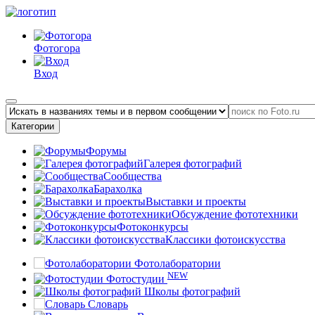
Фотогора
Вход
Категории
Форумы
Галерея фотографий
Сообщества
Барахолка
Выставки и проекты
Обсуждение фототехники
Фотоконкурсы
Классики фотоискусства
Фотолаборатории
NEW
Фотостудии
Школы фотографий
Словарь