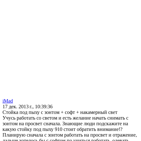
iMad
17 дек. 2013 г., 10:39:36
Стойка под пыху с зонтом + софт + накамерный свет
Учусь работать со светом и есть желание начать снимать с
зонтом на просвет сначала. Знающие люди подскажите на
какую стойку под пыху 910 стоит обратить внимание!?
Планирую сначала с зонтом работать на просвет и отражение,
дальше хотелось бы с софтом по учиться работать, одевать