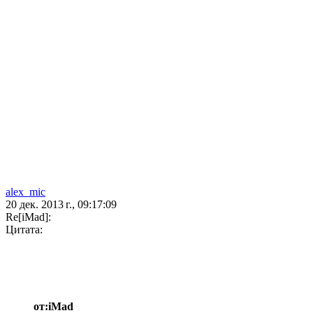
alex_mic
20 дек. 2013 г., 09:17:09
Re[iMad]:
Цитата:
от:iMad