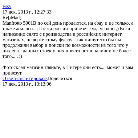
Fssv
17 дек. 2013 г., 12:27:33
Re[iMad]:
Manfrotto 5001B по сей день продаются, на ebay и не только, а
также аналоги.... Почта россии привезет куда угодно ;) Если
написанно снято с производства в российских интернет
магазинах, не верте этому фуфлу... так пишут что бы вы
продолжили выбор и поиски по возможности из того что у
них есть, данных стоек у них просто нет в наличии не более
того..... :)
Фотосклад магазин гляньте, в Питере они есть.... может и вам
привезут.
Ответить
Цитировать
Поделиться
17 дек. 2013 г., 13:13:06