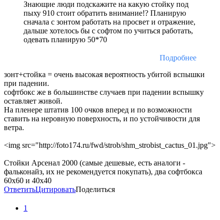
Знающие люди подскажите на какую стойку под
пыху 910 стоит обратить внимание!? Планирую
сначала с зонтом работать на просвет и отражение,
дальше хотелось бы с софтом по учиться работать,
одевать планирую 50*70
Подробнее
зонт+стойка = очень высокая вероятность убитой вспышки
при падении.
софтбокс же в большинстве случаев при падении вспышку
оставляет живой.
На пленере штатив 100 очков вперед и по возможности
ставить на неровную поверхность, и по устойчивости для
ветра.
<img src="http://foto174.ru/fwd/strob/shm_strobist_cactus_01.jpg">
Стойки Арсенал 2000 (самые дешевые, есть аналоги -
фальконайз, их не рекомендуется покупать), два софтбокса
60х60 и 40х40
Ответить
Цитировать
Поделиться
1