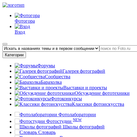
Фотогора
Вход
Категории
Форумы
Галерея фотографий
Сообщества
Барахолка
Выставки и проекты
Обсуждение фототехники
Фотоконкурсы
Классики фотоискусства
Фотолаборатории
NEW
Фотостудии
Школы фотографий
Словарь