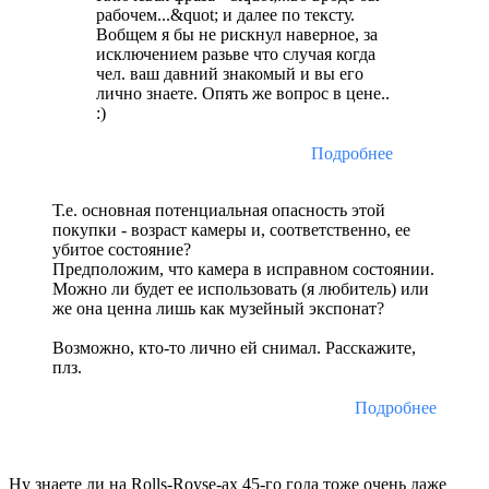
рабочем...&quot; и далее по тексту.
Вобщем я бы не рискнул наверное, за
исключением разьве что случая когда
чел. ваш давний знакомый и вы его
лично знаете. Опять же вопрос в цене..
:)
Подробнее
Т.е. основная потенциальная опасность этой
покупки - возраст камеры и, соответственно, ее
убитое состояние?
Предположим, что камера в исправном состоянии.
Можно ли будет ее использовать (я любитель) или
же она ценна лишь как музейный экспонат?
Возможно, кто-то лично ей снимал. Расскажите,
плз.
Подробнее
Ну знаете ли на Rolls-Royse-ах 45-го года тоже очень даже