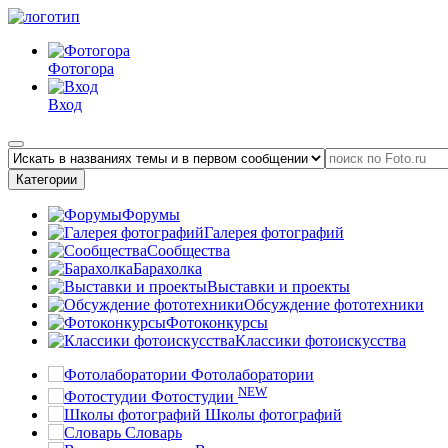
Фотогора
Вход
Категории
Форумы
Галерея фотографий
Сообщества
Барахолка
Выставки и проекты
Обсуждение фототехники
Фотоконкурсы
Классики фотоискусства
Фотолаборатории
NEW
Фотостудии
Школы фотографий
Словарь