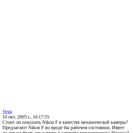
Vega
10 окт. 2005 г., 16:17:55
Стоит ли покупать Nikon F в качестве механической камеры?
Предлагают Nikon F во вроде бы рабочем состоянии. Имеет
ли смысл брать эту камеру в качестве механического Никона?