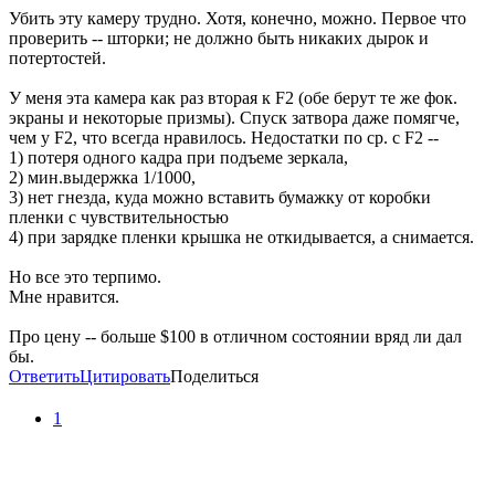
Убить эту камеру трудно. Хотя, конечно, можно. Первое что
проверить -- шторки; не должно быть никаких дырок и
потертостей.
У меня эта камера как раз вторая к F2 (обе берут те же фок.
экраны и некоторые призмы). Спуск затвора даже помягче,
чем у F2, что всегда нравилось. Недостатки по ср. с F2 --
1) потеря одного кадра при подъеме зеркала,
2) мин.выдержка 1/1000,
3) нет гнезда, куда можно вставить бумажку от коробки
пленки с чувствительностью
4) при зарядке пленки крышка не откидывается, а снимается.
Но все это терпимо.
Мне нравится.
Про цену -- больше $100 в отличном состоянии вряд ли дал
бы.
Ответить
Цитировать
Поделиться
1