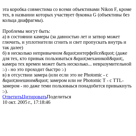
эта коробка совместима со всеми объективами Nikon F, кроме
тех, в названии которых участвует буковка G (объективы без
кольца диафрагмы).
Проблемы могут быть:
а) в состоянии камеры (за давностью лет и затвор может
глючить, и уплотнители сгнить и свет пропускать внутрь и
так далее)
б) в несколько непривычном &quot;интерфейсе&quot; (даже
для тех, кто привык пользоваться &quot;механикой&quot;,
камера тех времен может быть несколько... невразумительной
:-) - но это проходит быстро :-)
в) в отсуствии замера (или если это не Photomic - c
&quot;внешним&quot; замером или не Photomic T - c TTL-
замером - но даже теми пользоваься понадобится привыкнуть
:-).
Ответить
Цитировать
Поделиться
10 окт. 2005 г., 17:18:46