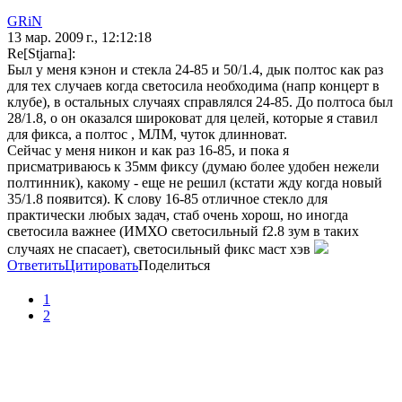
GRiN
13 мар. 2009 г., 12:12:18
Re[Stjarna]:
Был у меня кэнон и стекла 24-85 и 50/1.4, дык полтос как раз
для тех случаев когда светосила необходима (напр концерт в
клубе), в остальных случаях справлялся 24-85. До полтоса был
28/1.8, о он оказался широковат для целей, которые я ставил
для фикса, а полтос , МЛМ, чуток длинноват.
Сейчас у меня никон и как раз 16-85, и пока я
присматриваюсь к 35мм фиксу (думаю более удобен нежели
полтинник), какому - еще не решил (кстати жду когда новый
35/1.8 появится). К слову 16-85 отличное стекло для
практически любых задач, стаб очень хорош, но иногда
светосила важнее (ИМХО светосильный f2.8 зум в таких
случаях не спасает), светосильный фикс маст хэв
Ответить
Цитировать
Поделиться
1
2