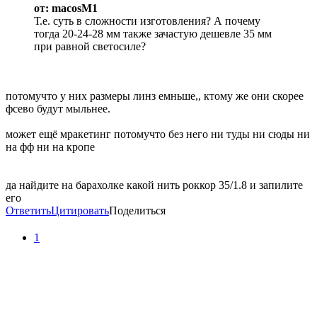
от: macosM1
Т.е. суть в сложности изготовления? А почему
тогда 20-24-28 мм также зачастую дешевле 35 мм
при равной светосиле?
потомучто у них размеры линз емньше,, ктому же они скорее
фсево будут мыльнее.
может ещё мракетинг потомучто без него ни туды ни сюды ни
на фф ни на кропе
да найдите на барахолке какой нить роккор 35/1.8 и запилите
его
Ответить
Цитировать
Поделиться
1