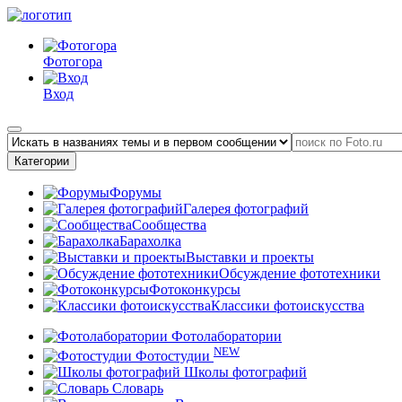
Фотогора
Вход
Категории
Форумы
Галерея фотографий
Сообщества
Барахолка
Выставки и проекты
Обсуждение фототехники
Фотоконкурсы
Классики фотоискусства
Фотолаборатории
NEW
Фотостудии
Школы фотографий
Словарь