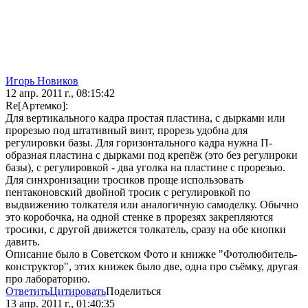
Игорь Новиков
12 апр. 2011 г., 08:15:42
Re[Артемко]:
Для вертикального кадра простая пластина, с дырками или
прорезью под штативный винт, прорезь удобна для
регулировки базы. Для горизонтального кадра нужна П-
образная пластина с дырками под крепёж (это без регулироки
базы), с регулировкой - два уголка на пластине с прорезью.
Для синхронизации тросиков проще использовать
пентаконовский двойной тросик с регулировкой по
выдвижению толкателя или аналогичную самоделку. Обычно
это коробочка, на одной стенке в прорезях закрепляются
тросики, с другой движется толкатель, сразу на обе кнопки
давить.
Описание было в Советском Фото и книжке "Фотолюбитель-
конструктор", этих книжек было две, одна про съёмку, другая
про лабораторию.
Ответить
Цитировать
Поделиться
13 апр. 2011 г., 01:40:35