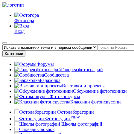
Фотогора
Вход
Категории
Форумы
Галерея фотографий
Сообщества
Барахолка
Выставки и проекты
Обсуждение фототехники
Фотоконкурсы
Классики фотоискусства
Фотолаборатории
NEW
Фотостудии
Школы фотографий
Словарь