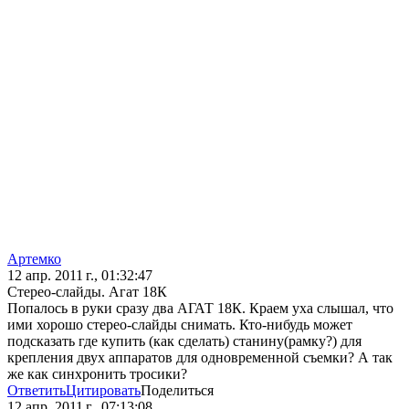
Артемко
12 апр. 2011 г., 01:32:47
Стерео-слайды. Агат 18К
Попалось в руки сразу два АГАТ 18К. Краем уха слышал, что
ими хорошо стерео-слайды снимать. Кто-нибудь может
подсказать где купить (как сделать) станину(рамку?) для
крепления двух аппаратов для одновременной съемки? А так
же как синхронить тросики?
Ответить
Цитировать
Поделиться
12 апр. 2011 г., 07:13:08