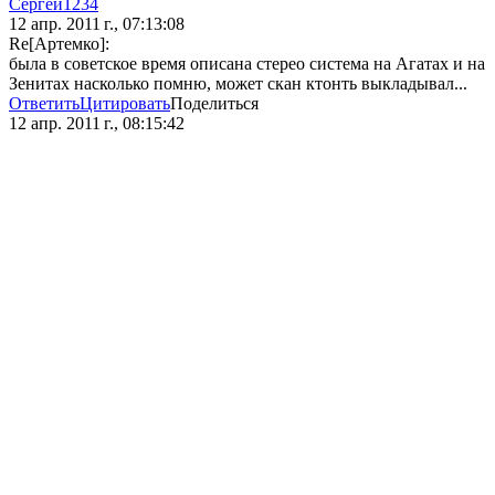
Сергей1234
12 апр. 2011 г., 07:13:08
Re[Артемко]:
была в советское время описана стерео система на Агатах и на
Зенитах насколько помню, может скан ктонть выкладывал...
Ответить
Цитировать
Поделиться
12 апр. 2011 г., 08:15:42